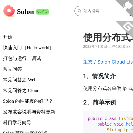
Solon
v4.0.4
使用分布式
开始
2023年7月9日 上午10:10:38
快速入门（Hello world）
打包与运行、调试
生态 / Solon Cloud Li
常见问答
1、情况简介
常见问答之 Web
使用分布式名单做 Ip 或 
常见问答之 Cloud
Solon 的性能真的好吗？
2、简单示例
发布兼容说明与资料更新
public
class
ListCo
科目学习向导
public
void
hel
String
ip
=