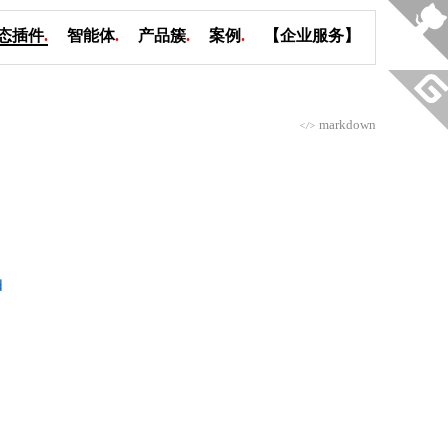
态插件
.
智能体
.
产品簇
.
案例
.
【企业服务】
markdown
</>
d