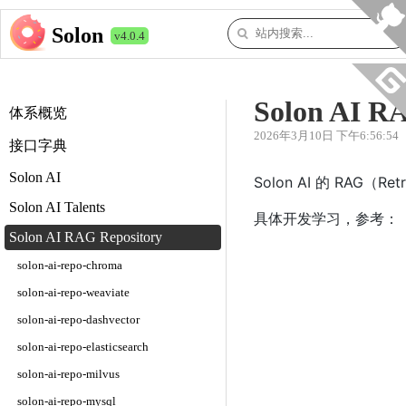
Solon
v4.0.4
Solon AI R
体系概览
2026年3月10日 下午6:56:54
接口字典
Solon AI
Solon AI 的 RAG（R
Solon AI Talents
具体开发学习，参考：
Solon AI RAG Repository
solon-ai-repo-chroma
solon-ai-repo-weaviate
solon-ai-repo-dashvector
solon-ai-repo-elasticsearch
solon-ai-repo-milvus
solon-ai-repo-mysql