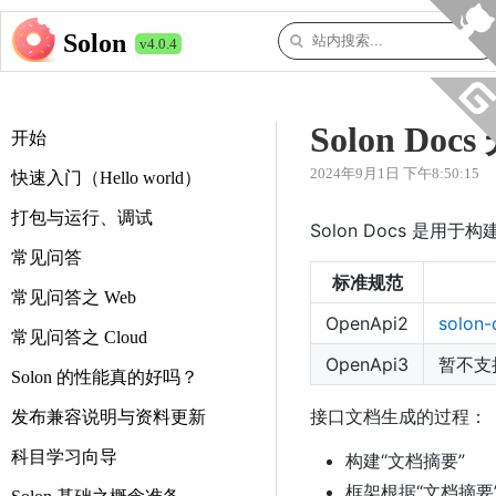
Solon
v4.0.4
Solon Doc
开始
2024年9月1日 下午8:50:15
快速入门（Hello world）
打包与运行、调试
Solon Docs 是用于
常见问答
标准规范
常见问答之 Web
OpenApi2
solon-
常见问答之 Cloud
OpenApi3
暂不支
Solon 的性能真的好吗？
接口文档生成的过程：
发布兼容说明与资料更新
科目学习向导
构建“文档摘要”
框架根据“文档摘要”