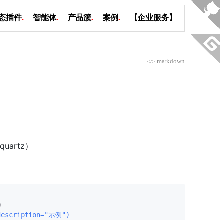
态插件
.
智能体
.
产品簇
.
案例
.
【企业服务】
markdown
</>
quartz）
）
 description="示例")