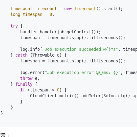
Timecount
timecount
=
new
Timecount
().start();

long
timespan
=
0
;

try
 {

         handler.handle(job.getContext());

         timespan = timecount.stop().milliseconds();

         log.info(
"Job execution succeeded @{}ms"
, timesp
     } 
catch
 (Throwable e) {

         timespan = timecount.stop().milliseconds();

         log.error(
"Job execution error @{}ms: {}"
, times
throw
 e;

     } 
finally
 {

if
 (timespan > 
0
) {

             CloudClient.metric().addMeter(Solon.cfg().a
        }

    }

}

演示：