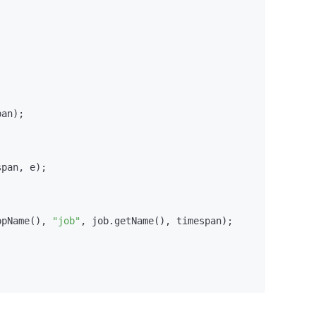
an);

pan, e);

ppName(), 
"job"
, job.getName(), timespan);
