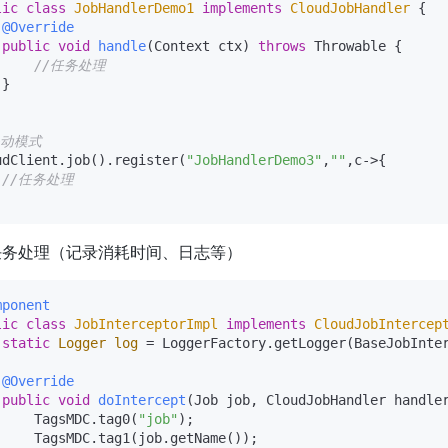
lic
class
JobHandlerDemo1
implements
CloudJobHandler
 {

@Override
public
void
handle
(Context ctx)
throws
 Throwable {

//任务处理
}

手动模式
udClient.job().register(
"JobHandlerDemo3"
,
""
,c->{

//任务处理 
任务处理（记录消耗时间、日志等）
mponent
lic
class
JobInterceptorImpl
implements
CloudJobIntercep
static
Logger
log
=
 LoggerFactory.getLogger(BaseJobInter
@Override
public
void
doIntercept
(Job job, CloudJobHandler handle
     TagsMDC.tag0(
"job"
);

     TagsMDC.tag1(job.getName());
