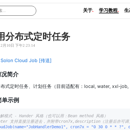
关于
.
学习教程
.
生
用分布式定时任务
12月10日 下午2:23:14
Solon Cloud Job [传送]
情况简介
式定时任务、计划任务（目前适配有：local, water, xxl-job, 
简单示例
注解模式 - Hander 风格（也可以用：Bean method 风格）
water 支持直接注册进去，并附带cron7x,description（注册后亦可调
oudJob(name="JobHandlerDemo1", cron7x = "0 30 0 * * ?",