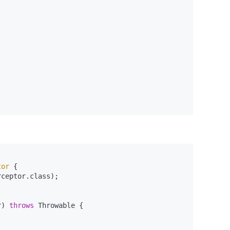
tor
 {

ceptor.class);

r)
throws
 Throwable {
