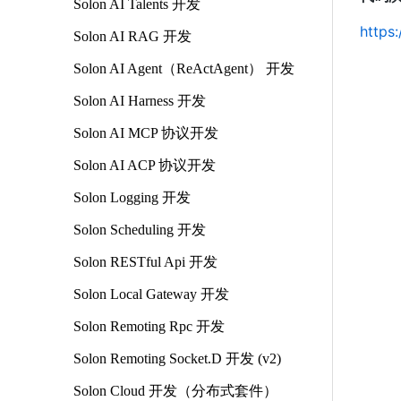
Solon AI Talents 开发
https
Solon AI RAG 开发
Solon AI Agent（ReActAgent） 开发
Solon AI Harness 开发
Solon AI MCP 协议开发
Solon AI ACP 协议开发
Solon Logging 开发
Solon Scheduling 开发
Solon RESTful Api 开发
Solon Local Gateway 开发
Solon Remoting Rpc 开发
Solon Remoting Socket.D 开发 (v2)
Solon Cloud 开发（分布式套件）