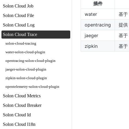
插件
Solon Cloud Job
water
基于 s
Solon Cloud File
opentracing
提供 
Solon Cloud Log
Solon Cloud Trace
jaeger
基于 
solon-cloud-tracing
zipkin
基于 
water-solon-cloud-plugin
opentracing-solon-cloud-plugin
jaeger-solon-cloud-plugin
zipkin-solon-cloud-plugin
opentelemetry-solon-cloud-plugin
Solon Cloud Metrics
Solon Cloud Breaker
Solon Cloud Id
Solon Cloud I18n