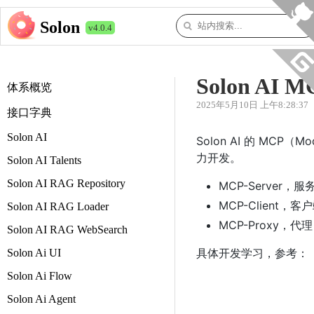
Solon
v4.0.4
Solon AI M
体系概览
2025年5月10日 上午8:28:37
接口字典
Solon AI
Solon AI 的 MCP（
力开发。
Solon AI Talents
Solon AI RAG Repository
MCP-Server，服
MCP-Client，客
Solon AI RAG Loader
MCP-Proxy，代理
Solon AI RAG WebSearch
具体开发学习，参考：
Solon Ai UI
Solon Ai Flow
Solon Ai Agent