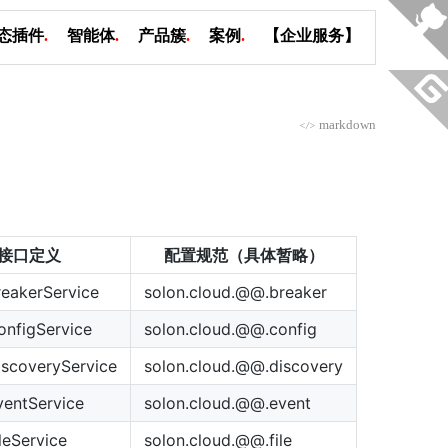
态插件
.
智能体
.
产品簇
.
案例
.
【企业服务】
markdown
</>
接口定义
配置规范（具体暂略）
eakerService
solon.cloud.@@.breaker
nfigService
solon.cloud.@@.config
scoveryService
solon.cloud.@@.discovery
entService
solon.cloud.@@.event
leService
solon.cloud.@@.file