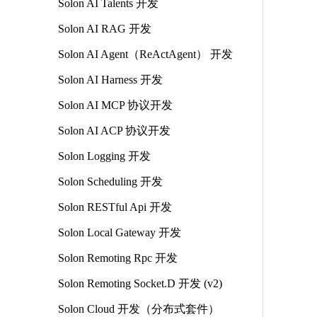
Solon AI Talents 开发
Solon AI RAG 开发
Solon AI Agent（ReActAgent） 开发
Solon AI Harness 开发
Solon AI MCP 协议开发
Solon AI ACP 协议开发
Solon Logging 开发
Solon Scheduling 开发
Solon RESTful Api 开发
Solon Local Gateway 开发
Solon Remoting Rpc 开发
Solon Remoting Socket.D 开发 (v2)
Solon Cloud 开发（分布式套件）