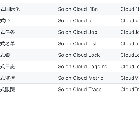
式国际化
Solon Cloud I18n
CloudI1
式ID
Solon Cloud Id
CloudId
式任务
Solon Cloud Job
CloudJ
式名单
Solon Cloud List
CloudLi
式锁
Solon Cloud Lock
CloudL
式日志
Solon Cloud Logging
CloudL
式监控
Solon Cloud Metric
CloudMe
式跟踪
Solon Cloud Trace
CloudTr