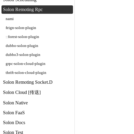
Solon Remoting Rpc
nami
feign-solon-plugin
::forest-solon-plugin
dubbo-solon-plugin
dubbo3-solon-plugin
grpc-solon-cloud-plugin
thrift-solon-cloud-plugin
Solon Remoting Socket.D
Solon Cloud [传送]
Solon Native
Solon FaaS
Solon Docs
Solon Test