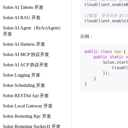
CloudClient.enableB
Solon AI Talents 开发
//配置：是否启用 @Cl
Solon AI RAG 开发
CloudClient.enableJ
Solon AI Agent（ReActAgent）
开发
示例：
Solon AI Harness 开发
public
class
App
 {

Solon AI MCP 协议开发
public
static
v
        Solon.start
Solon AI ACP 协议开发
            CloudCl
        });

Solon Logging 开发
    }

Solon Scheduling 开发
Solon RESTful Api 开发
Solon Local Gateway 开发
Solon Remoting Rpc 开发
Solon Remoting Socket.D 开发