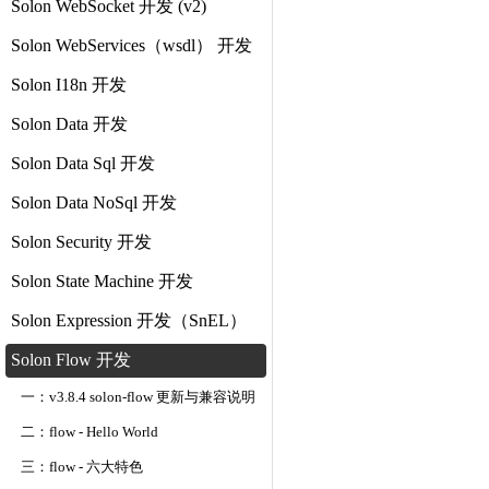
Solon WebSocket 开发 (v2)
Solon WebServices（wsdl） 开发
Solon I18n 开发
Solon Data 开发
Solon Data Sql 开发
Solon Data NoSql 开发
Solon Security 开发
Solon State Machine 开发
Solon Expression 开发（SnEL）
Solon Flow 开发
一：v3.8.4 solon-flow 更新与兼容说明
二：flow - Hello World
三：flow - 六大特色