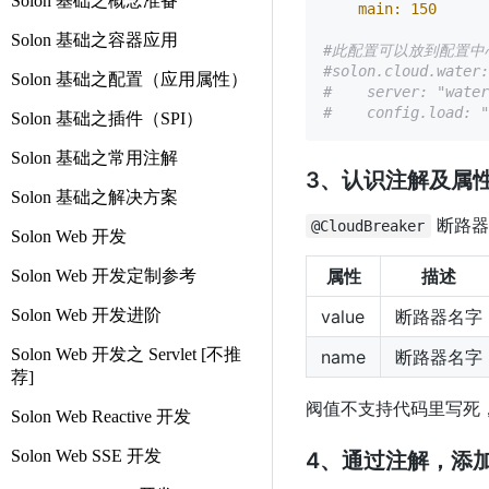
Solon 基础之概念准备
main:
150
Solon 基础之容器应用
#此配置可以放到配置中
#solon.cloud.water:
Solon 基础之配置（应用属性）
#    server: "water
#    config.load: "
Solon 基础之插件（SPI）
Solon 基础之常用注解
3、认识注解及属
Solon 基础之解决方案
断路器
@CloudBreaker
Solon Web 开发
属性
描述
Solon Web 开发定制参考
Solon Web 开发进阶
value
断路器名字
Solon Web 开发之 Servlet [不推
name
断路器名字
荐]
阀值不支持代码里写死
Solon Web Reactive 开发
Solon Web SSE 开发
4、通过注解，添