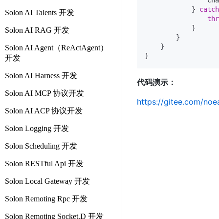
                cha
            } 
catch
Solon AI Talents 开发
thr
            }

Solon AI RAG 开发
        }

    }

Solon AI Agent（ReActAgent）
开发
Solon AI Harness 开发
代码演示：
Solon AI MCP 协议开发
https://gitee.com/no
Solon AI ACP 协议开发
Solon Logging 开发
Solon Scheduling 开发
Solon RESTful Api 开发
Solon Local Gateway 开发
Solon Remoting Rpc 开发
Solon Remoting Socket.D 开发