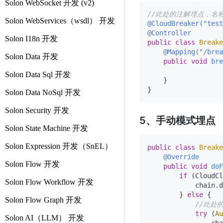
Solon WebSocket 开发 (v2)
//此处的注解埋点，名
Solon WebServices（wsdl） 开发
@CloudBreaker("test
@Controller
Solon I18n 开发
public
class
Breake
@Mapping("/brea
Solon Data 开发
public
void
bre
Solon Data Sql 开发
    }

Solon Data NoSql 开发
Solon Security 开发
5、手动模式埋点
Solon State Machine 开发
Solon Expression 开发（SnEL）
public
class
Breake
@Override
Solon Flow 开发
public
void
doF
if
 (CloudCl
Solon Flow Workflow 开发
            chain.d
        } 
else
 {

Solon Flow Graph 开发
//此处
try
 (
Au
Solon AI（LLM） 开发