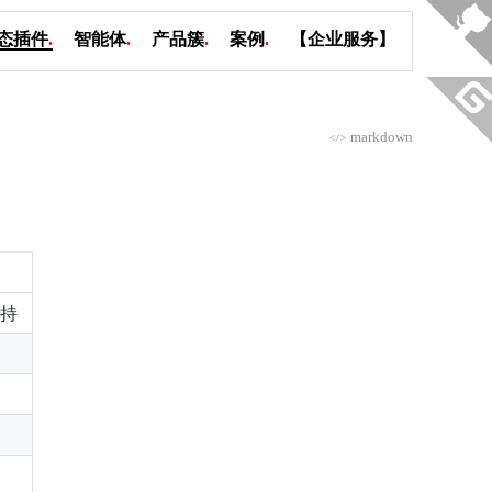
态插件
.
智能体
.
产品簇
.
案例
.
【企业服务】
markdown
</>
支持