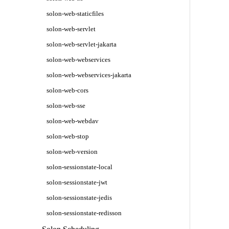
solon-web-staticfiles
solon-web-servlet
solon-web-servlet-jakarta
solon-web-webservices
solon-web-webservices-jakarta
solon-web-cors
solon-web-sse
solon-web-webdav
solon-web-stop
solon-web-version
solon-sessionstate-local
solon-sessionstate-jwt
solon-sessionstate-jedis
solon-sessionstate-redisson