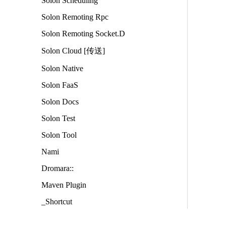
Solon Scheduling
Solon Remoting Rpc
Solon Remoting Socket.D
Solon Cloud [传送]
Solon Native
Solon FaaS
Solon Docs
Solon Test
Solon Tool
Nami
Dromara::
Maven Plugin
_Shortcut