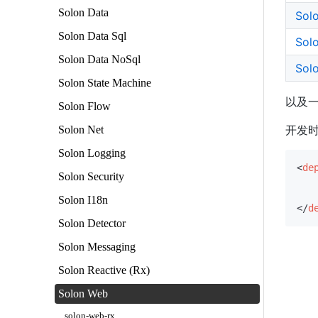
Solon Data
Sol
Solon Data Sql
Solo
Solon Data NoSql
Solo
Solon State Machine
以及一
Solon Flow
开发
Solon Net
Solon Logging
<
de
Solon Security
Solon I18n
</
d
Solon Detector
Solon Messaging
Solon Reactive (Rx)
Solon Web
solon-web-rx