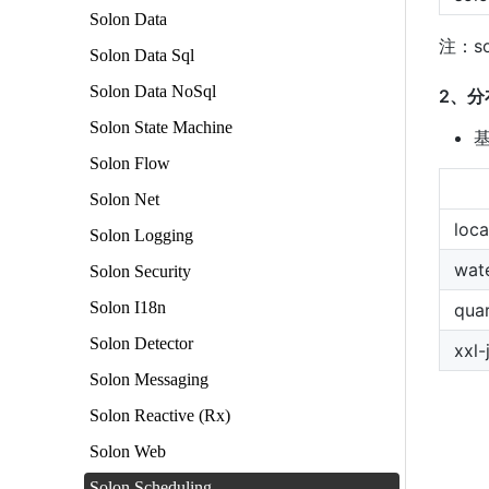
Solon Data
注：so
Solon Data Sql
Solon Data NoSql
2、
Solon State Machine
基
Solon Flow
Solon Net
loca
Solon Logging
wate
Solon Security
Solon I18n
quar
Solon Detector
xxl-
Solon Messaging
Solon Reactive (Rx)
Solon Web
Solon Scheduling