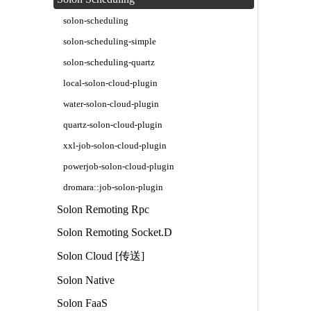
solon-scheduling
solon-scheduling-simple
solon-scheduling-quartz
local-solon-cloud-plugin
water-solon-cloud-plugin
quartz-solon-cloud-plugin
xxl-job-solon-cloud-plugin
powerjob-solon-cloud-plugin
dromara::job-solon-plugin
Solon Remoting Rpc
Solon Remoting Socket.D
Solon Cloud [传送]
Solon Native
Solon FaaS