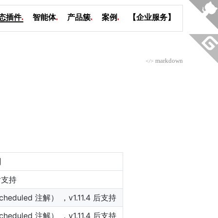
态插件
.
智能体
.
产品簇
.
案例
.
【企业服务】
markdown
</>
明
 后支持
heduled 注解） ，v1.11.4 后支持
heduled 注解） ，v1.11.4 后支持