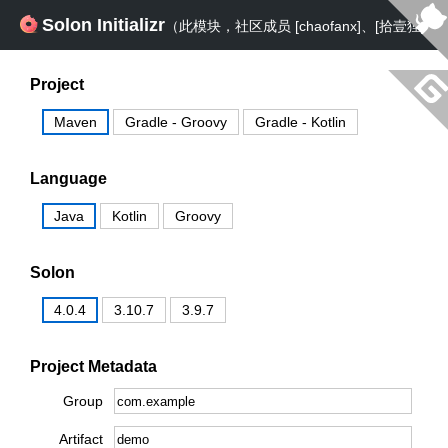
Solon Initializr
（此模块，社区成员 [chaofanx]、[拾壹狸]、
，
，
[小易] 参与贡献）
[官网首页]
[idea plugin]
Project
Maven
Gradle - Groovy
Gradle - Kotlin
Language
Java
Kotlin
Groovy
Solon
4.0.4
3.10.7
3.9.7
Project Metadata
Group
Artifact