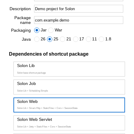
Description
Package
name
Jar
War
Packaging
26
25
21
17
11
1.8
Java
Dependencies of shortcut package
Solon Lib
Solon base shortcut package
Solon Job
Solon Lib + Scheduling Simple
Solon Web
Solon Lib + Smart-Http + StaticFiles + Cors + SessionState
Solon Web Servlet
Solon Lib + Jetty + StaticFiles + Cors + SessionState