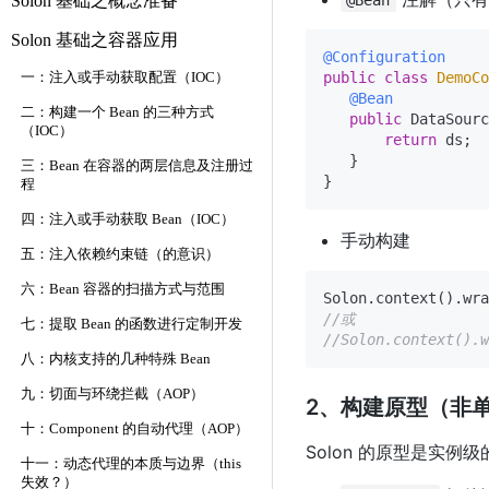
Solon 基础之概念准备
@Bean
Solon 基础之容器应用
@Configuration
public
class
DemoCo
一：注入或手动获取配置（IOC）
@Bean
二：构建一个 Bean 的三种方式
public
 DataSourc
（IOC）
return
 ds;

   }

三：Bean 在容器的两层信息及注册过
程
四：注入或手动获取 Bean（IOC）
手动构建
五：注入依赖约束链（的意识）
六：Bean 容器的扫描方式与范围
//或
七：提取 Bean 的函数进行定制开发
//Solon.context().w
八：内核支持的几种特殊 Bean
九：切面与环绕拦截（AOP）
2、构建原型（非
十：Component 的自动代理（AOP）
Solon 的原型是实
十一：动态代理的本质与边界（this
失效？）