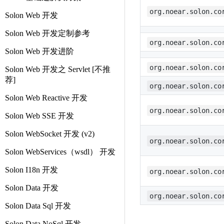
org.noear.solon.co
Solon Web 开发
Solon Web 开发定制参考
org.noear.solon.co
Solon Web 开发进阶
org.noear.solon.co
Solon Web 开发之 Servlet [不推
荐]
org.noear.solon.co
Solon Web Reactive 开发
org.noear.solon.co
Solon Web SSE 开发
Solon WebSocket 开发 (v2)
org.noear.solon.co
Solon WebServices（wsdl） 开发
Solon I18n 开发
org.noear.solon.co
Solon Data 开发
org.noear.solon.co
Solon Data Sql 开发
Solon Data NoSql 开发