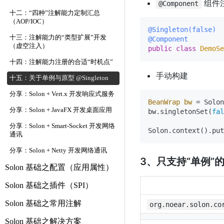
组件
@Component
十二：“四种”注解能力定制汇总
（AOP/IOC）
@Singleton(false)
十三：注解能力的“类型扩展”开发
@Component
（虚空注入）
public
class
DemoSe
十四：注解能力注册的合适“时机点”
手动构建
十五：关于单例与原型 @Singleton
分享：Solon + Vert.x 开发响应式服务
BeanWrap
bw
=
 Solon
分享：Solon + JavaFX 开发桌面应用
bw.singletonSet(
fal
分享：Solon + Smart-Socket 开发网络
通讯
分享：Solon + Netty 开发网络通讯
3、只支持“单例”
Solon 基础之配置（应用属性）
Solon 基础之插件（SPI）
Solon 基础之常用注解
org.noear.solon.co
Solon 基础之解决方案