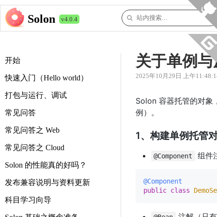
Solon
v4.0.4
关于单例与原型
开始
2025年10月29日 上午11:48:1
快速入门（Hello world）
打包与运行、调试
Solon 容器托管的
例）。
常见问答
常见问答之 Web
1、构建单例托管
常见问答之 Cloud
组件
@Component
Solon 的性能真的好吗？
@Component
发布兼容说明与资料更新
public
class
DemoSe
科目学习向导
注解（只有