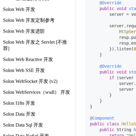
@Override
public
void
sta
Solon Web 开发
        server = ve
Solon Web 开发定制参考
        server.requ
Solon Web 开发进阶
HttpSer
            resp.pu
Solon Web 开发之 Servlet [不推
            resp.en
荐]
        }).listen(
8
    }

Solon Web Reactive 开发
@Override
Solon Web SSE 开发
public
void
sto
if
 (server 
Solon WebSocket 开发 (v2)
            server.
            server 
Solon WebServices（wsdl） 开发
        }

    }

Solon I18n 开发
}

Solon Data 开发
@Component
public
class
HelloS
Solon Data Sql 开发
public
 String 
h
return
"Hel
Solon Data NoSql 开发