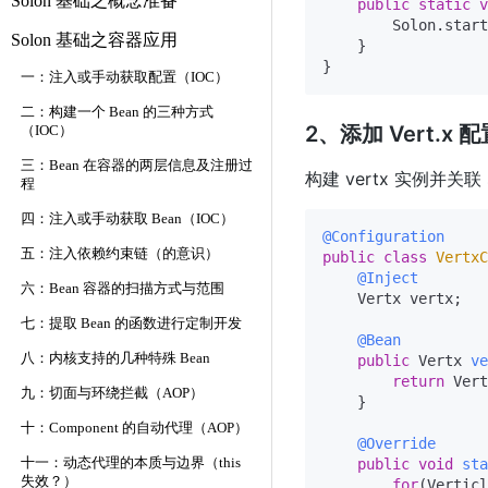
Solon 基础之概念准备
public
static
v
        Solon.start
Solon 基础之容器应用
    }

一：注入或手动获取配置（IOC）
二：构建一个 Bean 的三种方式
2、添加 Vert.x 
（IOC）
三：Bean 在容器的两层信息及注册过
构建 vertx 实例并关联 s
程
四：注入或手动获取 Bean（IOC）
@Configuration
五：注入依赖约束链（的意识）
public
class
VertxC
@Inject
六：Bean 容器的扫描方式与范围
    Vertx vertx;

七：提取 Bean 的函数进行定制开发
@Bean
八：内核支持的几种特殊 Bean
public
 Vertx 
ve
return
 Vert
九：切面与环绕拦截（AOP）
    }

十：Component 的自动代理（AOP）
@Override
十一：动态代理的本质与边界（this
public
void
sta
失效？）
for
(Verticl