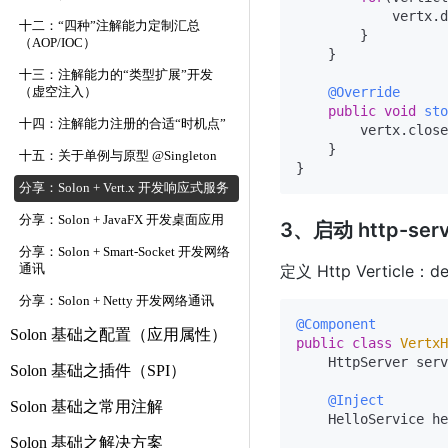
            vertx.d
十二：“四种”注解能力定制汇总
        }

（AOP/IOC）
    }

十三：注解能力的“类型扩展”开发
@Override
（虚空注入）
public
void
sto
十四：注解能力注册的合适“时机点”
        vertx.close
    }

十五：关于单例与原型 @Singleton
分享：Solon + Vert.x 开发响应式服务
分享：Solon + JavaFX 开发桌面应用
3、启动 http-serv
分享：Solon + Smart-Socket 开发网络
定义 Http Verticle：dem
通讯
分享：Solon + Netty 开发网络通讯
@Component
Solon 基础之配置（应用属性）
public
class
VertxH
    HttpServer serv
Solon 基础之插件（SPI）
@Inject
Solon 基础之常用注解
    HelloService he
Solon 基础之解决方案