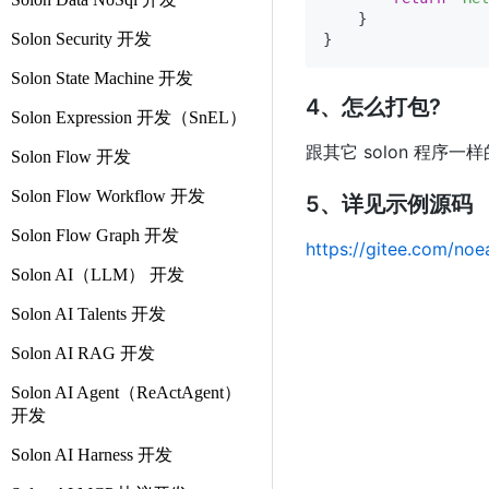
    }

Solon Security 开发
Solon State Machine 开发
4、怎么打包?
Solon Expression 开发（SnEL）
跟其它 solon 程序
Solon Flow 开发
Solon Flow Workflow 开发
5、详见示例源码
Solon Flow Graph 开发
https://gitee.com/no
Solon AI（LLM） 开发
Solon AI Talents 开发
Solon AI RAG 开发
Solon AI Agent（ReActAgent）
开发
Solon AI Harness 开发