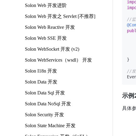
imp
Solon Web 开发进阶
imp
Solon Web 开发之 Servlet [不推荐]
//
@Co
Solon Web Reactive 开发
pub
Solon Web SSE 开发
Solon WebSocket 开发 (v2)
    
}

Solon WebServices（wsdl） 开发
Solon I18n 开发
//
Eve
Solon Data 开发
Solon Data Sql 开发
示例2
Solon Data NoSql 开发
具体
Solon Security 开发
Solon State Machine 开发