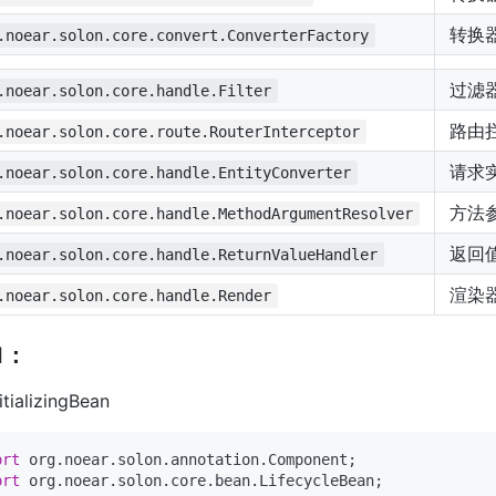
转换
.noear.solon.core.convert.ConverterFactory
过滤
.noear.solon.core.handle.Filter
路由
.noear.solon.core.route.RouterInterceptor
请求
.noear.solon.core.handle.EntityConverter
方法
.noear.solon.core.handle.MethodArgumentResolver
返回
.noear.solon.core.handle.ReturnValueHandler
渲染
.noear.solon.core.handle.Render
1：
nitializingBean
ort
ort
 org.noear.solon.core.bean.LifecycleBean;
