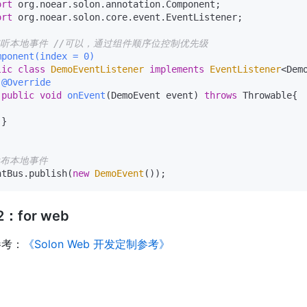
ort
ort
 org.noear.solon.core.event.EventListener;

监听本地事件 //可以，通过组件顺序位控制优先级
mponent(index = 0)
lic
class
DemoEventListener
implements
EventListener
<Demo
@Override
public
void
onEvent
(DemoEvent event)
throws
 Throwable{

}

发布本地事件
ntBus.publish(
new
DemoEvent
：for web
参考：
《Solon Web 开发定制参考》