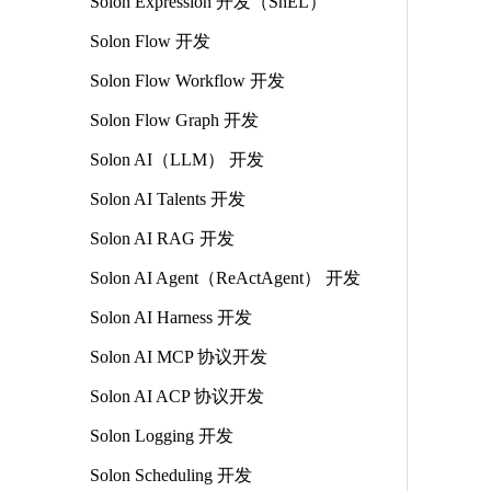
Solon Expression 开发（SnEL）
Solon Flow 开发
Solon Flow Workflow 开发
Solon Flow Graph 开发
Solon AI（LLM） 开发
Solon AI Talents 开发
Solon AI RAG 开发
Solon AI Agent（ReActAgent） 开发
Solon AI Harness 开发
Solon AI MCP 协议开发
Solon AI ACP 协议开发
Solon Logging 开发
Solon Scheduling 开发