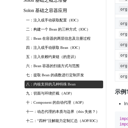
Solon 基础之概念准备
org
Solon 基础之容器应用
一：注入或手动获取配置（IOC）
org
二：构建一个 Bean 的三种方式（IOC）
org
三：Bean 在容器的两层信息及注册过程
org
四：注入或手动获取 Bean（IOC）
org
五：注入依赖约束链（的意识）
org
六：Bean 容器的扫描方式与范围
七：提取 Bean 的函数进行定制开发
org
八：内核支持的几种特殊 Bean
示例
九：切面与环绕拦截（AOP）
十：Component 的自动代理（AOP）
I
十一：动态代理的本质与边界（this 失效？）
imp
十二：“四种”注解能力定制汇总（AOP/IOC）
imp