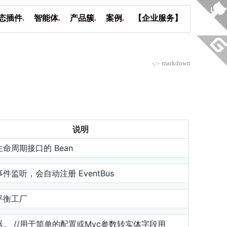
态插件
.
智能体
.
产品簇
.
案例
.
【企业服务】
markdown
</>
说明
命周期接口的 Bean
件监听，会自动注册 EventBus
平衡工厂
器。 //用于简单的配置或Mvc参数转实体字段用