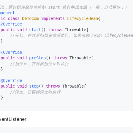
可以，通过组件顺序位控制 start 执行的优先级（一般，自动更好！）
mponent
lic
class
DemoCom
implements
LifecycleBean
{

@Override
public
void
start
()
throws
 Throwable{

//开始。在容器扫描完成后执行。如果依赖了别的 LifecycleBe
}

@Override
public
void
preStop
()
throws
 Throwable{

//预停止。在容器预停止时执行
}

@Override
public
void
stop
()
throws
 Throwable{

//停止。在容器停止时执行
}

ventListener