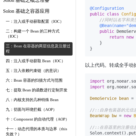
Solon 基础之概念准备
@Configuration
Solon 基础之容器应用
public
class
Config
//同时以名字和类
一：注入或手动获取配置（IOC）
@Bean(name="dem
public
 DemoServ
二：构建一个 Bean 的三种方式
（IOC）
return
new
    }

三：Bean 在容器的两层信息及注册过
程
四：注入或手动获取 Bean（IOC）
以上代码。转成全手动
五：注入依赖约束链（的意识）
六：Bean 容器的扫描方式与范围
import
import
 org.noear.so
七：提取 Bean 的函数进行定制开发
DemoService
bean
=
八：内核支持的几种特殊 Bean
九：切面与环绕拦截（AOP）
//::自身包装器的元信息
BeanWrap
bw
=
new
B
十：Component 的自动代理（AOP）
//::在容器里的注册信息
十一：动态代理的本质与边界（this
Solon.context().put
失效？）