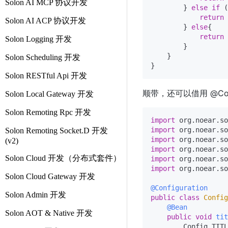
Solon AI MCP 协议开发
        } 
else
if
 (
return
 
Solon AI ACP 协议开发
        } 
else
{

return
Solon Logging 开发
        }

    }

Solon Scheduling 开发
Solon RESTful Api 开发
顺带，还可以借用 @Conf
Solon Local Gateway 开发
Solon Remoting Rpc 开发
import
import
Solon Remoting Socket.D 开发
import
(v2)
import
Solon Cloud 开发（分布式套件）
import
import
 org.noear.so
Solon Cloud Gateway 开发
@Configuration
Solon Admin 开发
public
class
Config
@Bean
Solon AOT & Native 开发
public
void
tit
        Config.TITL