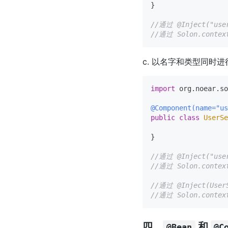
}

//通过 @Inject("use
//通过 Solon.conte
c. 以名字和类型同时进
import
 org.noear.so
@Component(name="us
public
class
UserSe
}

//通过 @Inject("use
//通过 Solon.conte
//通过 @Inject(User
//通过 Solon.conte
四、
和
@Bean
@C