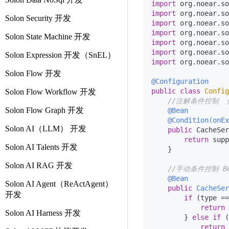
import
import
Solon Security 开发
import
import
Solon State Machine 开发
import
import
Solon Expression 开发（SnEL）
import
 org.noear.so
Solon Flow 开发
@Configuration
public
class
Config
Solon Flow Workflow 开发
//注解条件控制 
Solon Flow Graph 开发
@Bean
@Condition(onEx
Solon AI（LLM） 开发
public
 CacheSer
return
 supp
Solon AI Talents 开发
    }

Solon AI RAG 开发
//手动条件控制 
@Bean
Solon AI Agent（ReActAgent）
public
CacheSer
开发
if
 (type ==
return
 
Solon AI Harness 开发
        } 
else
if
 (
return
 