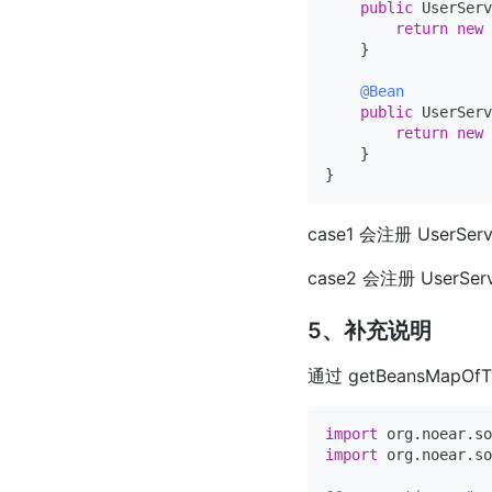
public
 UserServ
return
new
    }

@Bean
public
 UserServ
return
new
    }

case1 会注册 UserServ
case2 会注册 UserServ
5、补充说明
通过 getBeansMap
import
import
 org.noear.so