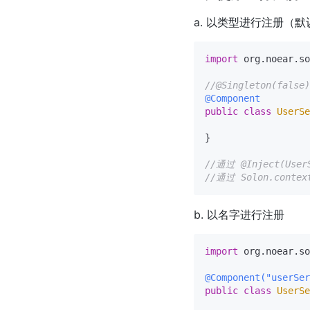
a. 以类型进行注册（默
import
 org.noear.so
//@Singleton(f
@Component
public
class
UserSe
}

//通过 @Inject(User
//通过 Solon.conte
b. 以名字进行注册
import
 org.noear.so
@Component("userSer
public
class
UserSe