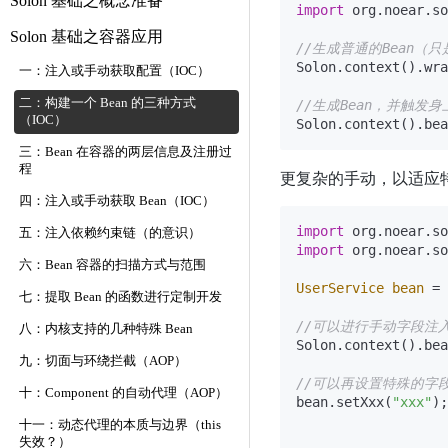
Solon 基础之概念准备
import
 org.noear.so
Solon 基础之容器应用
//生成普通的Bean
Solon.context().wra
一：注入或手动获取配置（IOC）
二：构建一个 Bean 的三种方式
//生成Bean，并触发身
（IOC）
三：Bean 在容器的两层信息及注册过
程
更复杂的手动，以适应
四：注入或手动获取 Bean（IOC）
import
五：注入依赖约束链（的意识）
import
 org.noear.so
六：Bean 容器的扫描方式与范围
UserService
bean
=
七：提取 Bean 的函数进行定制开发
//可以进行手动字段注
八：内核支持的几种特殊 Bean
Solon.context().bea
九：切面与环绕拦截（AOP）
//可以再设置特殊的字
十：Component 的自动代理（AOP）
bean.setXxx(
"xxx"
);

十一：动态代理的本质与边界（this
失效？）