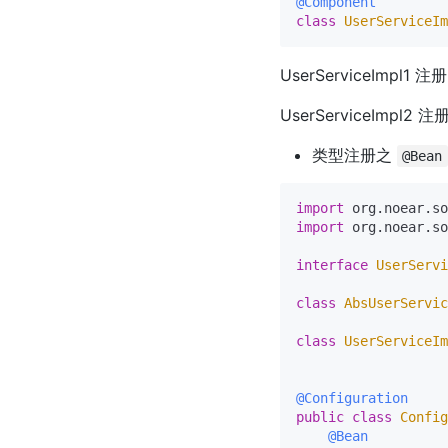
@Component
class
UserServiceIm
UserServiceImpl1 
UserServiceImpl2 
类型注册之
@Bean
import
import
 org.noear.so
interface
UserServi
class
AbsUserServic
class
UserServiceIm
@Configuration
public
class
Config
@Bean