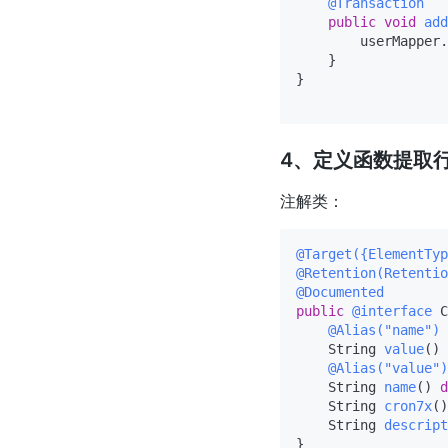
@Transaction
public
void
add
        userMapper.
    }

}

4、定义函数提取行
注解类：
@Target({ElementTyp
@Retention(Retentio
@Documented
public
@interface
 C
@Alias("name")
    String 
value
()
@Alias("value")
    String 
name
()
d
    String 
cron7x
()
    String 
descript