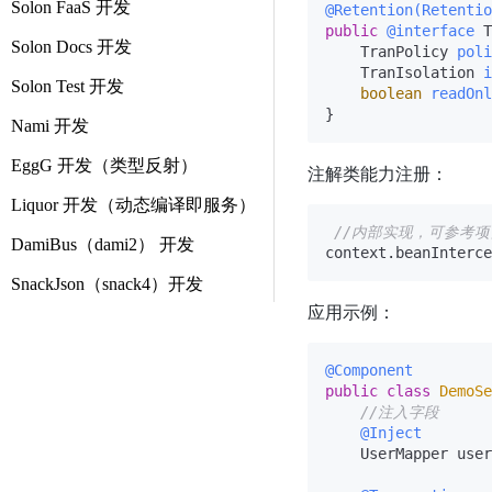
Solon FaaS 开发
@Retention(Retentio
public
@interface
 T
Solon Docs 开发
    TranPolicy 
poli
    TranIsolation 
i
Solon Test 开发
boolean
readOnl
Nami 开发
EggG 开发（类型反射）
注解类能力注册：
Liquor 开发（动态编译即服务）
//内部实现，可参考
DamiBus（dami2） 开发
context.beanInterce
SnackJson（snack4）开发
应用示例：
@Component
public
class
DemoSe
//注入字段
@Inject
    UserMapper user