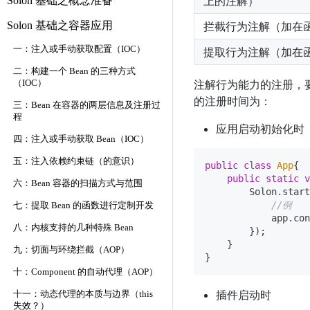
上的注解）
Solon 基础之概念准备
Solon 基础之容器应用
拦截行为注解（加在
一：注入或手动获取配置（IOC）
提取行为注解（加在
二：构建一个 Bean 的三种方式
注解行为能力的注册，
（IOC）
的注册时间为：
三：Bean 在容器的两层信息及注册过
程
应用启动初始化时
四：注入或手动获取 Bean（IOC）
五：注入依赖约束链（的意识）
public
class
App
{

public
static
v
六：Bean 容器的扫描方式与范围
        Solon.start
//例
七：提取 Bean 的函数进行定制开发
            app.con
八：内核支持的几种特殊 Bean
        });

    }

九：切面与环绕拦截（AOP）
十：Component 的自动代理（AOP）
插件启动时
十一：动态代理的本质与边界（this
失效？）