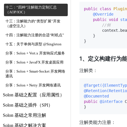
十二：“四种”注解能力定制汇总
public
class
Plugin
（AOP/IOC）
@Override
public
void
sta
十三：注解能力的“类型扩展”开发
//例
（虚空注入）
        context.bea
十四：注解能力注册的合适“时机点”
    }

十五：关于单例与原型 @Singleton
分享：Solon + Vert.x 开发响应式服务
1、定义构建行为能力注
分享：Solon + JavaFX 开发桌面应用
注解类：
分享：Solon + Smart-Socket 开发网络
通讯
@Target({ElementTyp
分享：Solon + Netty 开发网络通讯
@Retention(Retentio
Solon 基础之配置（应用属性）
@Documented
public
@interface
 C
Solon 基础之插件（SPI）
Solon 基础之常用注解
注解类能力注册：
Solon 基础之解决方案