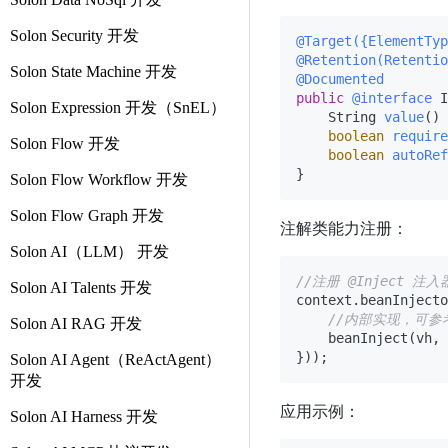
Solon Security 开发
@Target({ElementTyp
@Retention(Retentio
Solon State Machine 开发
@Documented
public
@interface
 I
Solon Expression 开发（SnEL）
    String 
value
()
boolean
require
Solon Flow 开发
boolean
autoRef
Solon Flow Workflow 开发
Solon Flow Graph 开发
注解类能力注册：
Solon AI（LLM） 开发
//注册 @Inject 注入
Solon AI Talents 开发
context.beanInjecto
//内部实现，可参
Solon AI RAG 开发
    beanInject(vh, 
Solon AI Agent（ReActAgent）
开发
应用示例：
Solon AI Harness 开发