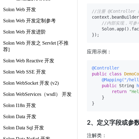
Solon Web 开发
//注册 @Controller
context.beanBuilder
Solon Web 开发定制参考
//内部实现，可参
    Solon.app().fac
Solon Web 开发进阶
Solon Web 开发之 Servlet [不推
荐]
应用示例：
Solon Web Reactive 开发
@Controller
Solon Web SSE 开发
public
class
DemoCo
@Mapping("/hell
Solon WebSocket 开发 (v2)
public
 String 
h
return
"Hel
Solon WebServices（wsdl） 开发
    }

Solon I18n 开发
Solon Data 开发
2、定义字段或参数
Solon Data Sql 开发
注解类：
Solon Data NoSql 开发