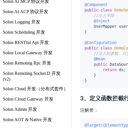
Solon AI MCP 协议开发
@Component
public
class
DemoSe
Solon AI ACP 协议开发
//注入字段
@Inject
Solon Logging 开发
    UserMapper user
}

Solon Scheduling 开发
Solon RESTful Api 开发
@Configuration
public
class
DemoCo
Solon Local Gateway 开发
//注入到参数。只支
@Bean
Solon Remoting Rpc 开发
public
 DataSour
return
 ds;

Solon Remoting Socket.D 开发
    }

(v2)
Solon Cloud 开发（分布式套件）
3、定义函数拦截行为
Solon Cloud Gateway 开发
Solon Admin 开发
注解类：
Solon AOT & Native 开发
@Target({ElementTyp