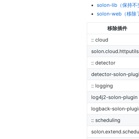
solon-lib（保持
solon-web（移除了 
移除插件
:: cloud
solon.cloud.httputils
:: detector
detector-solon-plug
:: logging
log4j2-solon-plugin
logback-solon-plugi
:: scheduling
solon.extend.schedu