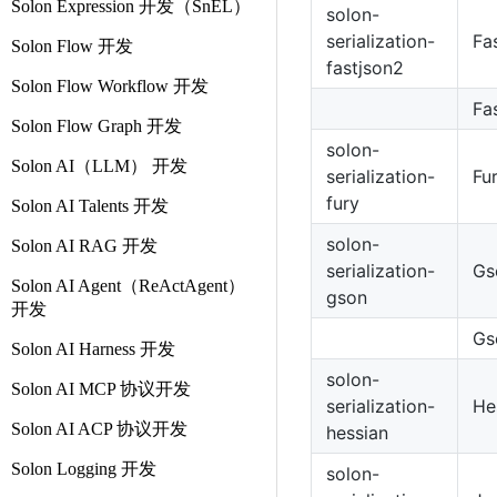
Solon Expression 开发（SnEL）
solon-
serialization-
Fa
Solon Flow 开发
fastjson2
Solon Flow Workflow 开发
Fa
Solon Flow Graph 开发
solon-
Solon AI（LLM） 开发
serialization-
Fu
fury
Solon AI Talents 开发
solon-
Solon AI RAG 开发
serialization-
Gs
Solon AI Agent（ReActAgent）
gson
开发
Gs
Solon AI Harness 开发
solon-
Solon AI MCP 协议开发
serialization-
He
Solon AI ACP 协议开发
hessian
Solon Logging 开发
solon-