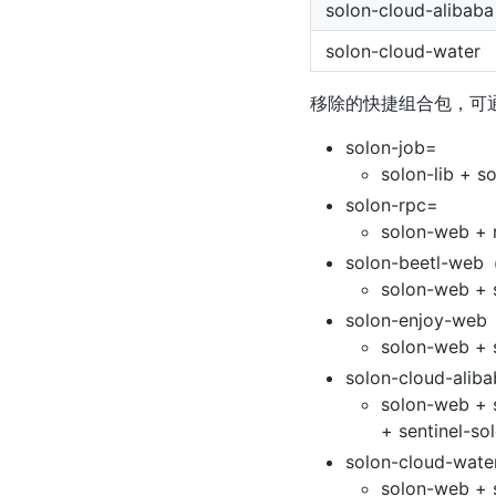
solon-cloud-alibaba
solon-cloud-water
移除的快捷组合包，可
solon-job=
solon-lib + s
solon-rpc=
solon-web + 
solon-beetl-web
solon-web + s
solon-enjoy-we
solon-web + 
solon-cloud-alib
solon-web + 
+ sentinel-so
solon-cloud-wate
solon-web + 