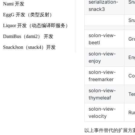
serialization-
Sn
Nami 开发
snack3
EggG 开发（类型反射）
Sn
Liquor 开发（动态编译即服务）
solon-view-
DamiBus（dami2） 开发
Gr
beetl
SnackJson（snack4）开发
solon-view-
En
enjoy
solon-view-
Co
freemarker
solon-view-
Te
thymeleaf
solon-view-
Ru
velocity
以上事件替代的扩展方