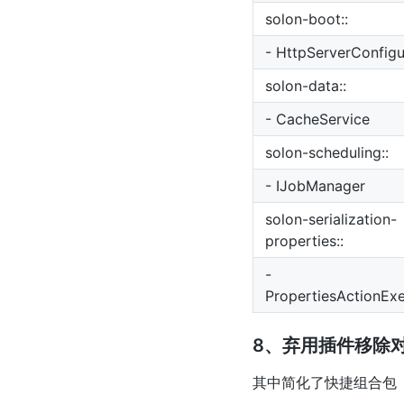
solon-boot::
- HttpServerConfigu
solon-data::
- CacheService
solon-scheduling::
- IJobManager
solon-serialization-
properties::
-
PropertiesActionEx
8、弃用插件移除
其中简化了快捷组合包