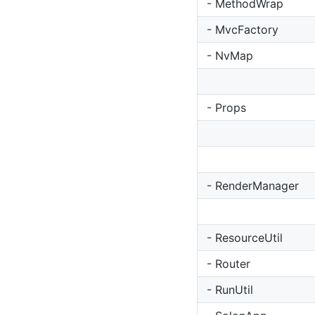
- MethodWrap
- MvcFactory
- NvMap
- Props
- RenderManager
- ResourceUtil
- Router
- RunUtil