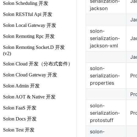
serialization-
Ja
Solon Scheduling 开发
jackson
Solon RESTful Api 开发
Ja
Solon Local Gateway 开发
solon-
Solon Remoting Rpc 开发
serialization-
Ja
jackson-xml
Solon Remoting Socket.D 开发
(v2)
Ja
Solon Cloud 开发（分布式套件）
solon-
Solon Cloud Gateway 开发
serialization-
Pr
properties
Solon Admin 开发
Pr
Solon AOT & Native 开发
solon-
Solon FaaS 开发
serialization-
Pr
Solon Docs 开发
protostuff
Solon Test 开发
solon-