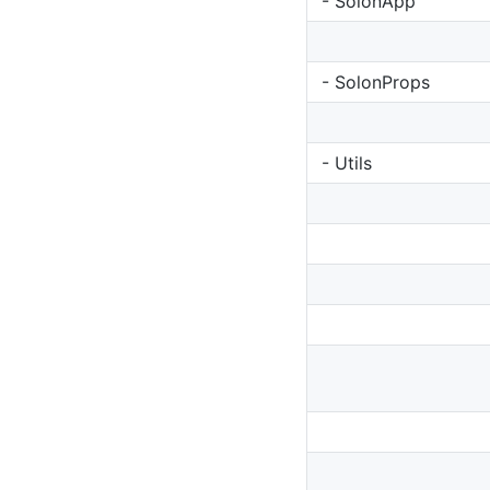
- SolonApp
- SolonProps
- Utils