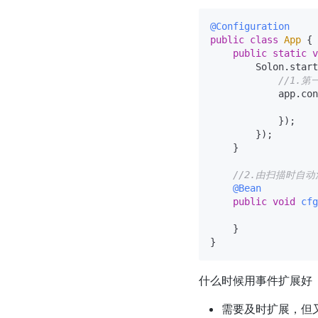
@Configuration
public
class
App
 {

public
static
v
        Solon.start
//1.
            app.con
            });

        });

    }

//2.由扫描时自动
@Bean
public
void
cfg
    }

什么时候用事件扩展好
需要及时扩展，但