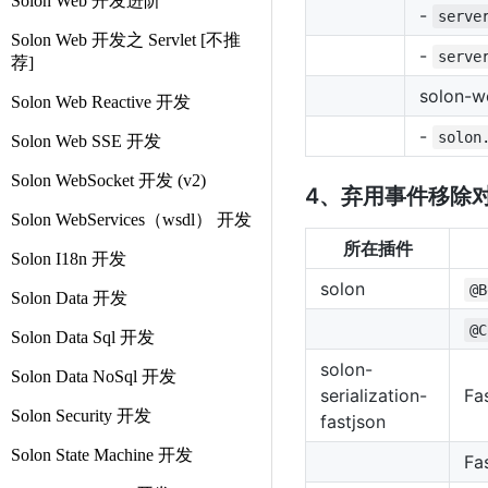
Solon Web 开发进阶
-
serve
Solon Web 开发之 Servlet [不推
-
serve
荐]
solon-we
Solon Web Reactive 开发
-
solon
Solon Web SSE 开发
Solon WebSocket 开发 (v2)
4、弃用事件移除
Solon WebServices（wsdl） 开发
所在插件
Solon I18n 开发
solon
@B
Solon Data 开发
@C
Solon Data Sql 开发
solon-
Solon Data NoSql 开发
serialization-
Fa
Solon Security 开发
fastjson
Solon State Machine 开发
Fa