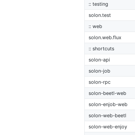
:: testing
solon.test
:: web
solon.web.flux
:: shortcuts
solon-api
solon-job
solon-rpc
solon-beetl-web
solon-enjob-web
solon-web-beetl
solon-web-enjoy