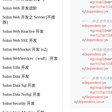
<
groupId
>
or
<
artifactId
Solon Web 开发进阶
</
dependency
>
Solon Web 开发之 Servlet [不推
<!-- 静态文件支持
荐]
<
dependency
>
<
groupId
>
or
Solon Web Reactive 开发
<
artifactId
</
dependency
>
Solon Web SSE 开发
Solon WebSocket 开发 (v2)
<!-- 跨域处理插件
<
dependency
>
Solon WebServices（wsdl） 开发
<
groupId
>
or
<
artifactId
Solon I18n 开发
</
dependency
>
Solon Data 开发
<!-- 参数与实体
<
dependency
>
Solon Data Sql 开发
<
groupId
>
or
<
artifactId
Solon Data NoSql 开发
</
dependency
>
</
dependencies
>
Solon Security 开发