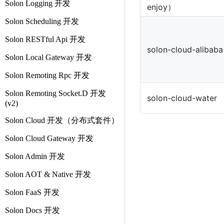
Solon Logging 开发
enjoy）
Solon Scheduling 开发
Solon RESTful Api 开发
solon-cloud-alibaba
Solon Local Gateway 开发
Solon Remoting Rpc 开发
Solon Remoting Socket.D 开发
solon-cloud-water
(v2)
Solon Cloud 开发（分布式套件）
Solon Cloud Gateway 开发
Solon Admin 开发
Solon AOT & Native 开发
Solon FaaS 开发
Solon Docs 开发