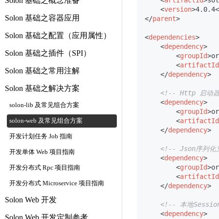
Solon 基础之概念准备
<
artifactId
>
sol
<
version
>
4.0.4
<
Solon 基础之容器应用
</
parent
>
Solon 基础之配置（应用属性）
<
dependencies
>
<
dependency
>
Solon 基础之插件（SPI）
<
groupId
>
or
<
artifactId
Solon 基础之常用注解
</
dependency
>
Solon 基础之解决方案
<!-- Http 启动器
<
dependency
>
solon-lib 及常见组合方案
<
groupId
>
or
<
artifactId
solon-web 及常见组合方案
</
dependency
>
开发计划任务 Job 指南
<!-- Json序列
开发单体 Web 项目指南
<
dependency
>
<
groupId
>
or
开发分布式 Rpc 项目指南
<
artifactId
开发分布式 Microservice 项目指南
</
dependency
>
Solon Web 开发
<!-- 本地Sessi
<
dependency
>
Solon Web 开发定制参考