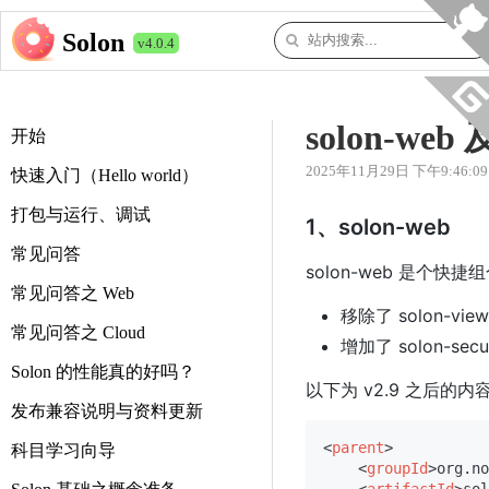
Solon
v4.0.4
solon-w
开始
2025年11月29日 下午9:46:09
快速入门（Hello world）
打包与运行、调试
1、solon-web
常见问答
solon-web 是个快
常见问答之 Web
移除了 solon-vie
常见问答之 Cloud
增加了 solon-secur
Solon 的性能真的好吗？
以下为 v2.9 之后的内
发布兼容说明与资料更新
<
parent
>
科目学习向导
<
groupId
>
org.no