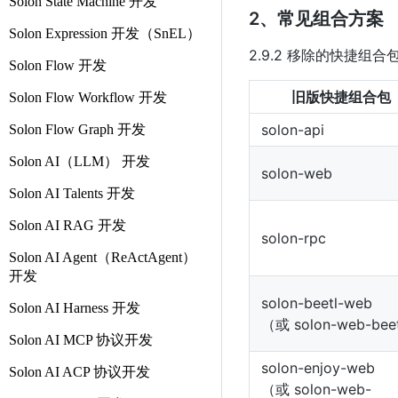
Solon State Machine 开发
2、常见组合方案
Solon Expression 开发（SnEL）
2.9.2 移除的快捷
Solon Flow 开发
旧版快捷组合包
Solon Flow Workflow 开发
solon-api
Solon Flow Graph 开发
Solon AI（LLM） 开发
solon-web
Solon AI Talents 开发
Solon AI RAG 开发
solon-rpc
Solon AI Agent（ReActAgent）
开发
solon-beetl-web
Solon AI Harness 开发
（或 solon-web-bee
Solon AI MCP 协议开发
solon-enjoy-web
Solon AI ACP 协议开发
（或 solon-web-