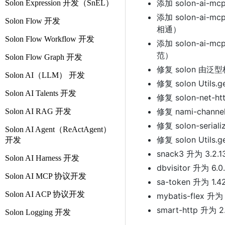
添加 solon-ai-m
Solon Expression 开发（SnEL）
添加 solon-ai-
Solon Flow 开发
相通）
Solon Flow Workflow 开发
添加 solon-ai-mc
范）
Solon Flow Graph 开发
修复 solon 由
Solon AI（LLM） 开发
修复 solon Util
Solon AI Talents 开发
修复 solon-net-h
修复 nami-chann
Solon AI RAG 开发
修复 solon-se
Solon AI Agent（ReActAgent）
修复 solon Util
开发
snack3 升为 3.2.1
Solon AI Harness 开发
dbvisitor 升为 6.0
Solon AI MCP 协议开发
sa-token 升为 1.42
Solon AI ACP 协议开发
mybatis-flex 升为 
smart-http 升为 2.
Solon Logging 开发