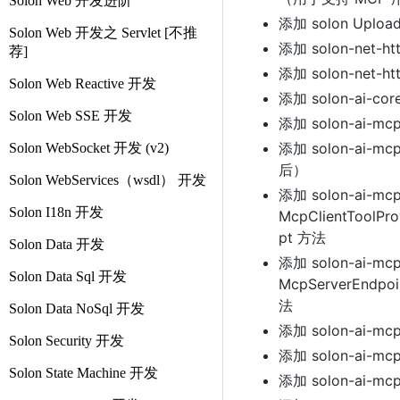
Solon Web 开发进阶
添加 solon Uploa
Solon Web 开发之 Servlet [不推
添加 solon-net-ht
荐]
添加 solon-net-htt
Solon Web Reactive 开发
添加 solon-ai-c
Solon Web SSE 开发
添加 solon-ai-mcp
添加 solon-ai-m
Solon WebSocket 开发 (v2)
后）
Solon WebServices（wsdl） 开发
添加 solon-ai-mc
Solon I18n 开发
McpClientToolPro
pt 方法
Solon Data 开发
添加 solon-ai-mc
Solon Data Sql 开发
McpServerEndpoin
法
Solon Data NoSql 开发
添加 solon-ai-mcp
Solon Security 开发
添加 solon-ai-mcp
Solon State Machine 开发
添加 solon-ai-