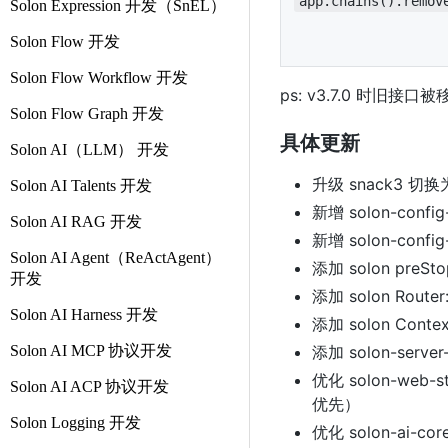
app.chains().remov
Solon Expression 开发（SnEL）
Solon Flow 开发
Solon Flow Workflow 开发
ps: v3.7.0 时旧接口
Solon Flow Graph 开发
具体更新
Solon AI（LLM） 开发
升级 snack3 切换为
Solon AI Talents 开发
新增 solon-confi
Solon AI RAG 开发
新增 solon-confi
Solon AI Agent（ReActAgent）
添加 solon pr
开发
添加 solon Router:
Solon AI Harness 开发
添加 solon Contex
Solon AI MCP 协议开发
添加 solon-serve
优化 solon-web-s
Solon AI ACP 协议开发
优先）
Solon Logging 开发
优化 solon-ai-c