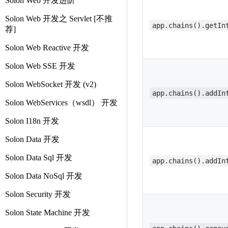
Solon Web 开发进阶
Solon Web 开发之 Servlet [不推
app.chains().getIn
荐]
Solon Web Reactive 开发
Solon Web SSE 开发
Solon WebSocket 开发 (v2)
app.chains().addIn
Solon WebServices（wsdl） 开发
Solon I18n 开发
Solon Data 开发
Solon Data Sql 开发
app.chains().addIn
Solon Data NoSql 开发
Solon Security 开发
Solon State Machine 开发