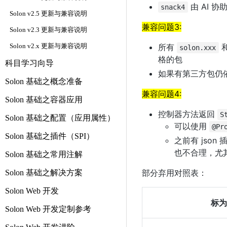
由 AI 协
snack4
Solon v2.5 更新与兼容说明
兼容问题3:
Solon v2.3 更新与兼容说明
所有
Solon v2.x 更新与兼容说明
solon.xxx
格的包
科目学习向导
如果有第三方包仍
Solon 基础之概念准备
兼容问题4:
Solon 基础之容器应用
控制器方法返回
S
Solon 基础之配置（应用属性）
可以使用
@Pr
Solon 基础之插件（SPI）
之前有 jso
也不合理，尤其在
Solon 基础之常用注解
部分弃用对照表：
Solon 基础之解决方案
Solon Web 开发
标为
Solon Web 开发定制参考