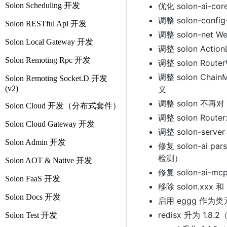
Solon Scheduling 开发
优化 solon-ai-co
调整 solon-confi
Solon RESTful Api 开发
调整 solon-net We
Solon Local Gateway 开发
调整 solon Actio
Solon Remoting Rpc 开发
调整 solon Rou
调整 solon Chain
Solon Remoting Socket.D 开发
(v2)
义
调整 solon 不再
Solon Cloud 开发（分布式套件）
调整 solon Rou
Solon Cloud Gateway 开发
调整 solon-serve
Solon Admin 开发
修复 solon-ai p
检测）
Solon AOT & Native 开发
修复 solon-ai-m
Solon FaaS 开发
移除 solon.xxx 
Solon Docs 开发
启用 eggg 作为
redisx 升为 1.8.
Solon Test 开发