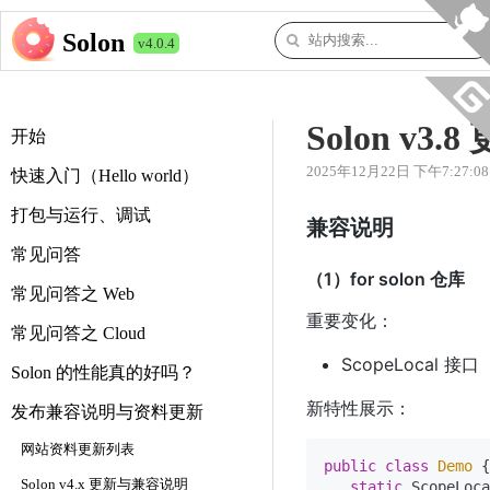
Solon
v4.0.4
Solon v3
开始
2025年12月22日 下午7:27:08
快速入门（Hello world）
打包与运行、调试
兼容说明
常见问答
（1）for solon 仓库
常见问答之 Web
重要变化：
常见问答之 Cloud
ScopeLocal 接口
Solon 的性能真的好吗？
新特性展示：
发布兼容说明与资料更新
网站资料更新列表
public
class
Demo
 {

Solon v4.x 更新与兼容说明
static
 ScopeLoca