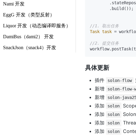
        .stateRepos
Nami 开发
        .build());

EggG 开发（类型反射）
Liquor 开发（动态编译即服务）
//1. 取出任务
Task
task
=
 workflo
DamiBus（dami2） 开发
//2. 提交任务
SnackJson（snack4）开发
具体更新
插件
solon-flow
新增
solon-flow-
新增
solon-java2
添加
Scop
solon
添加
Solon
solon
添加
Threa
solon
添加
Cont
solon