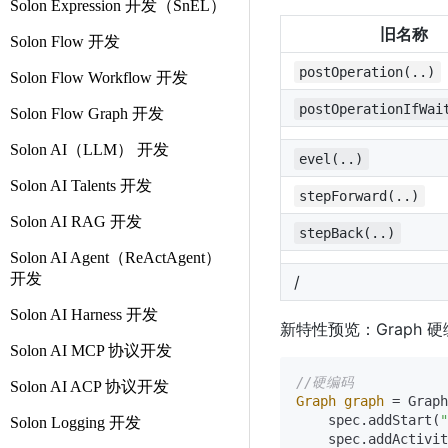
Solon Expression 开发（SnEL）
旧名称
Solon Flow 开发
postOperation(..)
Solon Flow Workflow 开发
postOperationIfWai
Solon Flow Graph 开发
Solon AI（LLM） 开发
evel(..)
Solon AI Talents 开发
stepForward(..)
Solon AI RAG 开发
stepBack(..)
Solon AI Agent（ReActAgent）
开发
/
Solon AI Harness 开发
新特性预览：Graph
Solon AI MCP 协议开发
//硬编码
Solon AI ACP 协议开发
Graph
graph
=
 Graph
    spec.addStart(
"
Solon Logging 开发
    spec.addActivit