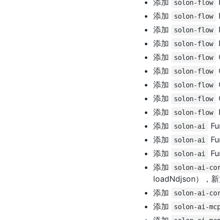
添加
solon-flow
添加
solon-flow
添加
solon-flow
添加
solon-flow
添加
solon-flow
添加
solon-flow
添加
solon-flow
添加
solon-flow
添加
solon-flow
添加
Fu
solon-ai
添加
Fu
solon-ai
添加
Fu
solon-ai
添加
solon-ai-co
loadNdjson
添加
solon-ai-co
添加
solon-ai-mc