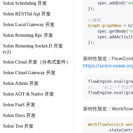
Solon Scheduling 开发
    spec.addEnd(
"en
});

Solon RESTful Api 开发
//修改
Solon Local Gateway 开发
Graph
graphNew
=
 Gr
    spec.getNode(
"n
Solon Remoting Rpc 开发
    spec.addActivit
Solon Remoting Socket.D 开发
(v2)
新特性预览：FlowCont
Solon Cloud 开发（分布式套件）
https://solon.noear.or
Solon Cloud Gateway 开发
Solon Admin 开发
//...（从上一个节点
Solon AOT & Native 开发
Solon FaaS 开发
新特性预览：WorkflowSer
Solon Docs 开发
WorkflowService
wor
Solon Test 开发
        .stateContr