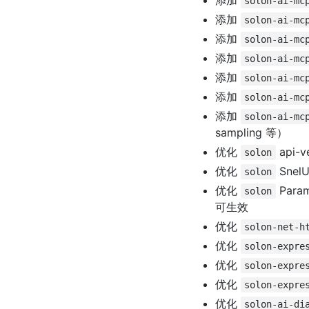
添加
solon-ai-mc
添加
solon-ai-mc
添加
solon-ai-mc
添加
solon-ai-mc
添加
solon-ai-mc
添加
solon-ai-mc
添加
solon-ai-mc
sampling 等）
优化
api-
solon
优化
Sne
solon
优化
Param
solon
可生效
优化
solon-net-h
优化
solon-expre
优化
solon-expre
优化
solon-expre
优化
solon-ai-di