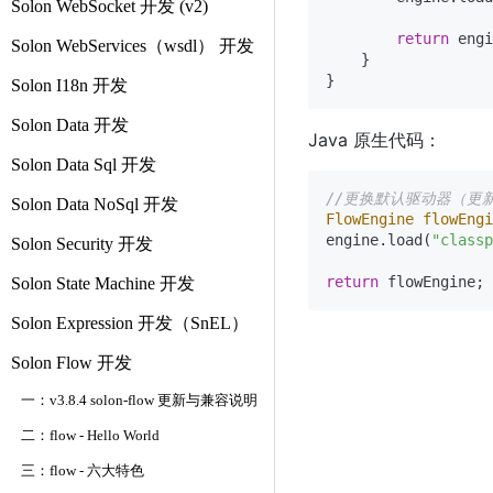
Solon WebSocket 开发 (v2)
return
 engi
Solon WebServices（wsdl） 开发
    }

Solon I18n 开发
Solon Data 开发
Java 原生代码：
Solon Data Sql 开发
//更换默认驱动器（更
Solon Data NoSql 开发
FlowEngine
flowEngi
engine.load(
"classp
Solon Security 开发
return
Solon State Machine 开发
Solon Expression 开发（SnEL）
Solon Flow 开发
一：v3.8.4 solon-flow 更新与兼容说明
二：flow - Hello World
三：flow - 六大特色