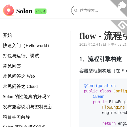
Solon
v4.0.4
flow - 
开始
2025年12月19日 下午7:02:21
快速入门（Hello world）
打包与运行、调试
1、流程引擎构建
常见问答
容器型框架构建（在 So
常见问答之 Web
@Configuration
常见问答之 Cloud
public
class
Config
Solon 的性能真的好吗？
@Bean
public
 FlowEngi
发布兼容说明与资料更新
FlowEngine
        engine.load
科目学习向导
return
 engi