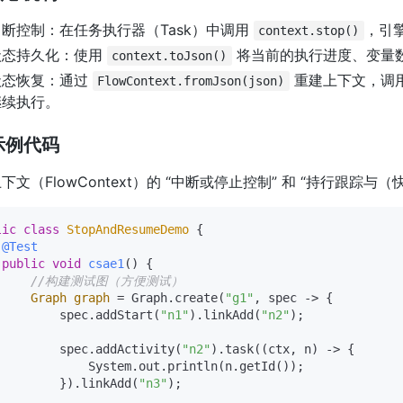
中断控制：在任务执行器（Task）中调用
，引
context.stop()
状态持久化：使用
将当前的执行进度、变量
context.toJson()
状态恢复：通过
重建上下文，调
FlowContext.fromJson(json)
继续执行。
示例代码
下文（FlowContext）的 “中断或停止控制” 和 “持行跟
lic
class
StopAndResumeDemo
 {

@Test
public
void
csae1
()
 {

//构建测试图（方便测试）
Graph
graph
=
 Graph.create(
"g1"
, spec -> {

         spec.addStart(
"n1"
).linkAdd(
"n2"
);

         spec.addActivity(
"n2"
).task((ctx, n) -> {

             System.out.println(n.getId());

         }).linkAdd(
"n3"
);
