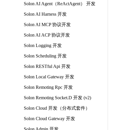
Solon AI Agent（ReActAgent） 开发
Solon AI Harness 开发
Solon AI MCP 协议开发
Solon AI ACP 协议开发
Solon Logging 开发
Solon Scheduling 开发
Solon RESTful Api 开发
Solon Local Gateway 开发
Solon Remoting Rpc 开发
Solon Remoting Socket.D 开发 (v2)
Solon Cloud 开发（分布式套件）
Solon Cloud Gateway 开发
Solon Admin 开发