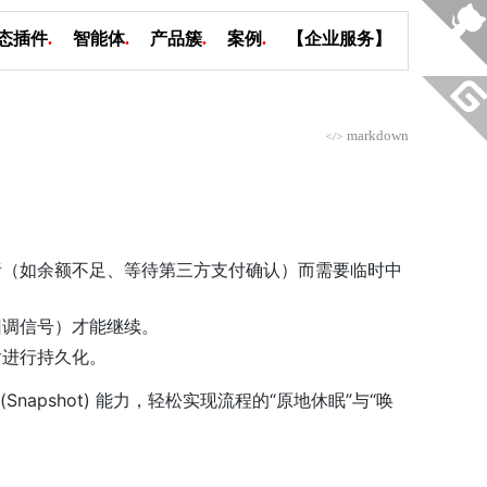
态插件
.
智能体
.
产品簇
.
案例
.
【企业服务】
markdown
</>
绪（如余额不足、等待第三方支付确认）而需要临时中
回调信号）才能继续。
后进行持久化。
照序列化 (Snapshot) 能力，轻松实现流程的“原地休眠”与“唤