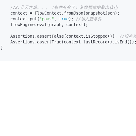
//2.几天之后。。。（条件有变了）从数据库中取出状态
     context = FlowContext.fromJson(snapshotJson);

     context.put(
"paas"
, 
true
); 
//加入新条件
     flowEngine.eval(graph, context);

     Assertions.assertFalse(context.isStopped()); 
//没有
     Assertions.assertTrue(context.lastRecord().isEnd())
}
