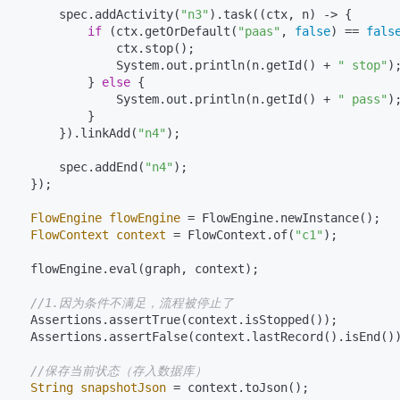
         spec.addActivity(
"n3"
).task((ctx, n) -> {

if
 (ctx.getOrDefault(
"paas"
, 
false
) == 
fals
                 ctx.stop();

                 System.out.println(n.getId() + 
" stop"
);
             } 
else
 {

                 System.out.println(n.getId() + 
" pass"
);
             }

         }).linkAdd(
"n4"
);

         spec.addEnd(
"n4"
);

    });

FlowEngine
flowEngine
=
 FlowEngine.newInstance();

FlowContext
context
=
 FlowContext.of(
"c1"
);

     flowEngine.eval(graph, context);

//1.因为条件不满足，流程被停止了
     Assertions.assertTrue(context.isStopped());

     Assertions.assertFalse(context.lastRecord().isEnd()
//保存当前状态（存入数据库）
String
snapshotJson
=
 context.toJson();
