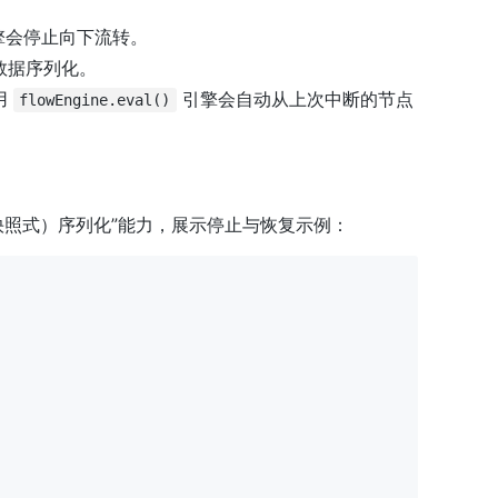
擎会停止向下流转。
数据序列化。
用
引擎会自动从上次中断的节点
flowEngine.eval()
踪与（快照式）序列化”能力，展示停止与恢复示例：