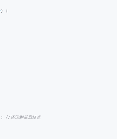
e
) {





); 
//还没到最后结点