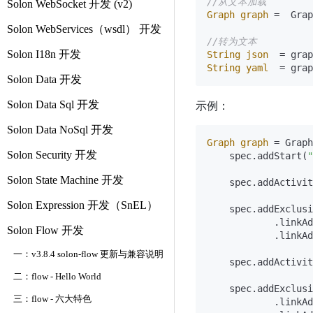
//从文本加载
Solon WebSocket 开发 (v2)
Graph
graph
=
  Grap
Solon WebServices（wsdl） 开发
//转为文本
Solon I18n 开发
String
json
=
String
yaml
=
Solon Data 开发
Solon Data Sql 开发
示例：
Solon Data NoSql 开发
Graph
graph
=
 Graph
Solon Security 开发
    spec.addStart(
"
Solon State Machine 开发
    spec.addActivit
Solon Expression 开发（SnEL）
    spec.addExclusi
            .linkAd
Solon Flow 开发
            .linkAd
一：v3.8.4 solon-flow 更新与兼容说明
    spec.addActivit
二：flow - Hello World
    spec.addExclusi
三：flow - 六大特色
            .linkAd