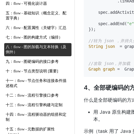
            .linkAd
四：flow - 可视化设计器
    spec.addActivit
五：flow - 基础知识（概念定义、配
置字典）
    spec.addEnd(
"e"
六：flow - 配置属性（关键字）汇总
});

七：flow - 图的构建方式（编排）
//转为 json ，并持久
String
json
=
 grap
八：flow - 图的加载与文本转换（及
例外）
九：flow - 图硬编码的接口参考
//攻取 json，并加载
Graph
graph
=
十：flow - 节点类型说明 [重要]
十一：flow - 节点任务和连接条件描
述格式
4、全部硬编码的
十二：flow - 流程引擎接口参考
什么是全部硬编码的方
十三：flow - 流程引擎构建与定制
用 Java 原生构
十四：flow - 流程驱动器的组搭和定
本。
制
十五：flow - 元数据的扩展性
示例（task 用了 Java