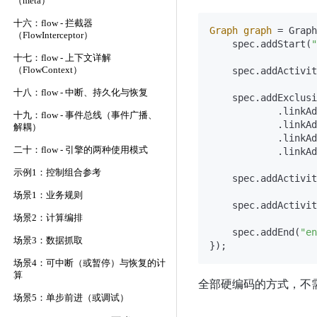
（meta）
十六：flow - 拦截器
Graph
graph
=
 Graph
（FlowInterceptor）
    spec.addStart(
"
十七：flow - 上下文详解
（FlowContext）
    spec.addActivit
十八：flow - 中断、持久化与恢复
    spec.addExclusi
            .linkAd
十九：flow - 事件总线（事件广播、
            .linkAd
解耦）
            .linkAd
二十：flow - 引擎的两种使用模式
            .linkAd
示例1：控制组合参考
    spec.addActivit
场景1：业务规则
    spec.addActivit
场景2：计算编排
    spec.addEnd(
"en
场景3：数据抓取
场景4：可中断（或暂停）与恢复的计
算
全部硬编码的方式，不
场景5：单步前进（或调试）