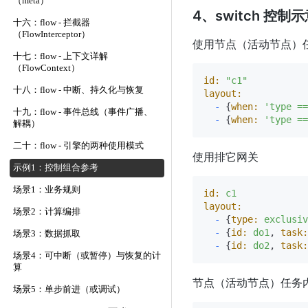
（meta）
4、switch 控制
十六：flow - 拦截器
（FlowInterceptor）
使用节点（活动节点）
十七：flow - 上下文详解
（FlowContext）
id:
"c1"
十八：flow - 中断、持久化与恢复
layout:
-
 {
when:
'type ==
十九：flow - 事件总线（事件广播、
-
 {
when:
'type ==
解耦）
二十：flow - 引擎的两种使用模式
使用排它网关
示例1：控制组合参考
场景1：业务规则
id:
c1
layout:
场景2：计算编排
-
 {
type:
exclusiv
-
 {
id:
do1
, 
task:
场景3：数据抓取
-
 {
id:
do2
, 
task:
场景4：可中断（或暂停）与恢复的计
算
节点（活动节点）任务
场景5：单步前进（或调试）