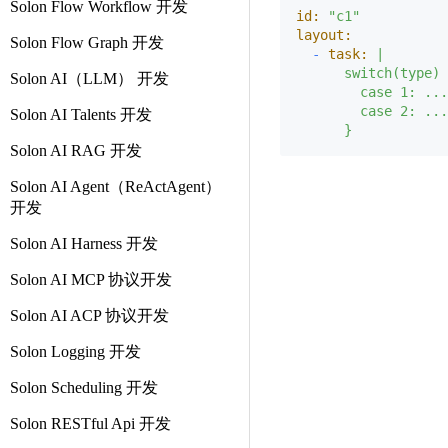
Solon Flow Workflow 开发
id:
"c1"
layout:
Solon Flow Graph 开发
-
task:
|

      switch(type) 
Solon AI（LLM） 开发
        case 1: ...

        case 2: ...

Solon AI Talents 开发
Solon AI RAG 开发
Solon AI Agent（ReActAgent）
开发
Solon AI Harness 开发
Solon AI MCP 协议开发
Solon AI ACP 协议开发
Solon Logging 开发
Solon Scheduling 开发
Solon RESTful Api 开发