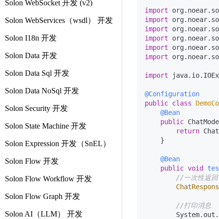
Solon WebSocket 开发 (v2)
import
import
Solon WebServices（wsdl） 开发
import
Solon I18n 开发
import
import
Solon Data 开发
import
 org.noear.so
Solon Data Sql 开发
import
 java.io.IOEx
Solon Data NoSql 开发
@Configuration
public
class
DemoCo
Solon Security 开发
@Bean
public
 ChatMode
Solon State Machine 开发
return
 Chat
    }

Solon Expression 开发（SnEL）
@Bean
Solon Flow 开发
public
void
tes
//一次性返回
Solon Flow Workflow 开发
ChatRespons
Solon Flow Graph 开发
//打印消息
Solon AI（LLM） 开发
        System.out.