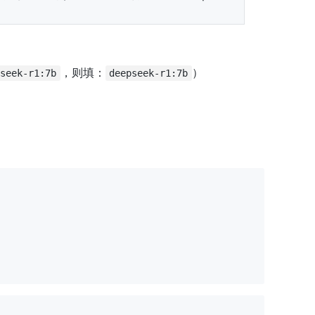
，则填：
）
pseek-r1:7b
deepseek-r1:7b