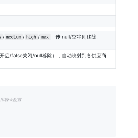
/
/
/
，传 null/空串则移除。
w
medium
high
max
开启/false关闭/null移除），自动映射到各供应商
使用聊天配置