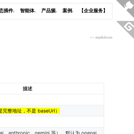
态插件
.
智能体
.
产品簇
.
案例
.
【企业服务】
markdown
</>
描述
是完整地址，不是 baseUrl）
anthropic、gemini 等），默认为 openai