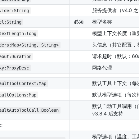
服务提供者（v4.0 之
vider:String
必须
模型名称
el:String
模型上下文长度（重
textLength:long
头信息（其它配置，
ders:Map<String, String>
请求超时（默认：60
eout:Duration
网络代理
xy:ProxyDesc
默认工具上下文（每
aultToolContext:Map
默认模型选项（每次
aultOptions:Map
默认自动工具调用（
aultAutoToolCall:Boolean
v3.8.4 后支持
:
模型选项（温度、工具、