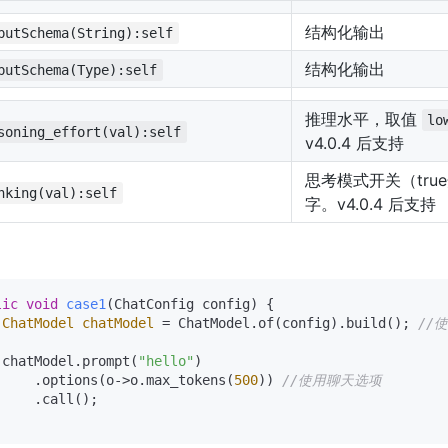
结构化输出
putSchema(String):self
结构化输出
putSchema(Type):self
推理水平，取值
lo
soning_effort(val):self
v4.0.4 后支持
思考模式开关（true
nking(val):self
字。v4.0.4 后支持
：
lic
void
case1
(ChatConfig config)
 {

ChatModel
chatModel
=
 ChatModel.of(config).build(); 
//
 chatModel.prompt(
"hello"
)

     .options(o->o.max_tokens(
500
)) 
//使用聊天选项
     .call();
