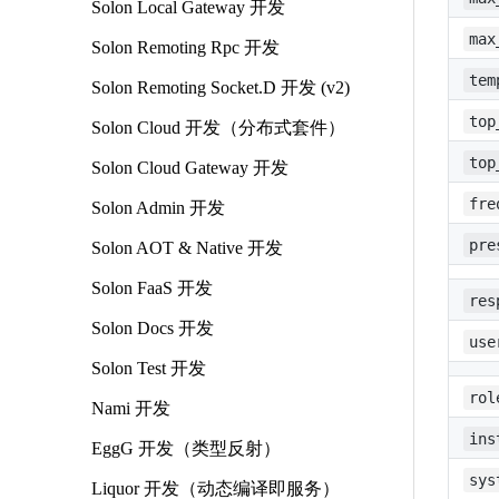
Solon Local Gateway 开发
max
Solon Remoting Rpc 开发
tem
Solon Remoting Socket.D 开发 (v2)
top
Solon Cloud 开发（分布式套件）
top
Solon Cloud Gateway 开发
fre
Solon Admin 开发
pre
Solon AOT & Native 开发
Solon FaaS 开发
res
Solon Docs 开发
use
Solon Test 开发
rol
Nami 开发
ins
EggG 开发（类型反射）
sys
Liquor 开发（动态编译即服务）