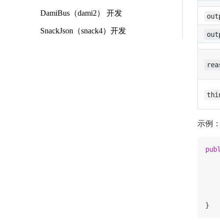
DamiBus（dami2） 开发
out
SnackJson（snack4）开发
out
rea
thi
示例
pub
   
   
   