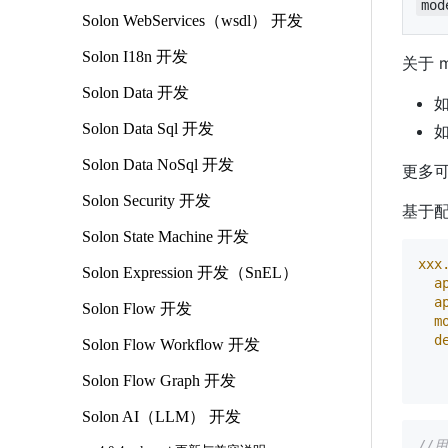
mod
Solon WebServices（wsdl） 开发
Solon I18n 开发
关于 m
Solon Data 开发
如
Solon Data Sql 开发
Solon Data NoSql 开发
更多
Solon Security 开发
基于
Solon State Machine 开发
xxx
Solon Expression 开发（SnEL）
a
a
Solon Flow 开发
m
d
Solon Flow Workflow 开发
Solon Flow Graph 开发
Solon AI（LLM） 开发
//