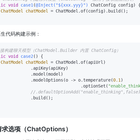
lic
void
case1
(
@Inject("${xxx.yyy}")
 ChatConfig config)
 {
ChatModel
chatModel
=
 ChatModel.of(config).build(); 

原生代码构建示例：
接构建聊天模型（ChatModel.Builder 内置 ChatConfig）
lic
void
case2
()
 {

ChatModel
chatModel
=
 ChatModel.of(apiUrl)

             .apiKey(apiKey)

             .model(model)

             .modelOptions(o -> o.temperature(
0.1
)

                                 .optionSet(
"enable_thin
//.defaultOptionAdd("enable_thinking",fals
             .build();

求选项（ChatOptions）