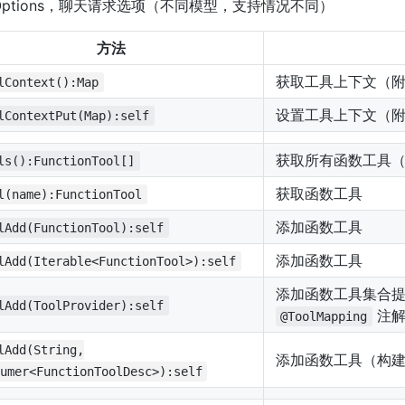
tOptions，聊天请求选项（不同模型，支持情况不同）
方法
获取工具上下文（
lContext():Map
设置工具上下文（
lContextPut(Map):self
获取所有函数工具
ls():FunctionTool[]
获取函数工具
l(name):FunctionTool
添加函数工具
lAdd(FunctionTool):self
添加函数工具
lAdd(Iterable<FunctionTool>):self
添加函数工具集合提供者
lAdd(ToolProvider):self
注解
@ToolMapping
lAdd(String,
添加函数工具（构
umer<FunctionToolDesc>):self