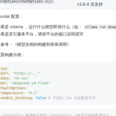
elOptions(ChatOptions->{})
v3.8.4 后支持
odel 配置：
果是 ollama ，运行什么模型即填什么（如：
ollama run dee
如果是其它服务平台，请按平台的接口说明填写
可参考：《模型实例的构建和简单调用》
配置构建示例：
.yyy:
piUrl:
"https://..."
piKey:
"sk-xxx"
odel:
"deepseek-v4-flash"
efaultOptions:
temperature:
"0.1"
enable_thinking:
false
# 不同的 llm 可能配置不同
用 ChatConfig 构建聊天模型（ChatConfig 一般用于接收配置注入）