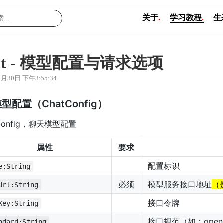
关于
.
学习教程
.
生
hat - 模型配置与请求选项
7月30日 下午3:55:34
型配置（ChatConfig）
tConfig，聊天模型配置
属性
要求
配置标识
e:String
必须
模型服务接口地址
（
Url:String
接口令牌
Key:String
接口规范（如：openai、
ndard:String