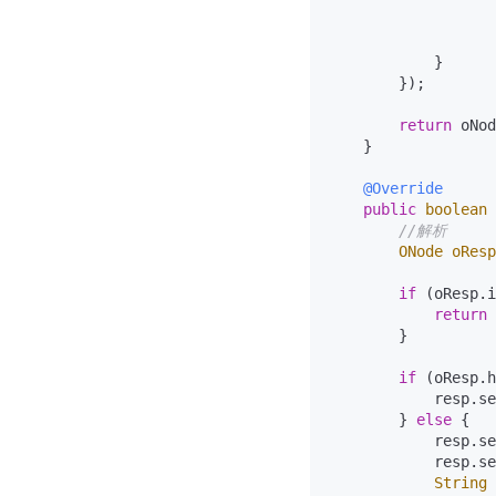
                   
                   
            }

        });

return
 oNod
    }

@Override
public
boolean
//解析
ONode
oResp
if
 (oResp.i
return
        }

if
 (oResp.h
            resp.se
        } 
else
 {

            resp.se
            resp.se
String