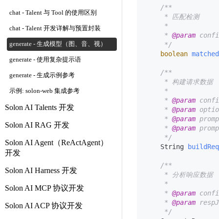
/**

chat - Talent 与 Tool 的使用区别
     * 匹配检测

     *

chat - Talent 开发详解与预置封装
     * 
@param
 conf
generate - 生成模型（图、音、视）
     */
boolean
matched
generate - 使用复杂提示语
/**

generate - 生成示例参考
     * 构建请求数据

     *

示例: solon-web 集成参考
     * 
@param
 conf
Solon AI Talents 开发
     * 
@param
 opti
     * 
@param
 pro
Solon AI RAG 开发
     * 
@param
 pro
     */
Solon AI Agent（ReActAgent）
    String 
buildReq
开发
/**

Solon AI Harness 开发
     * 分析响应数据

     *

Solon AI MCP 协议开发
     * 
@param
 conf
     * 
@param
 resp
Solon AI ACP 协议开发
     */