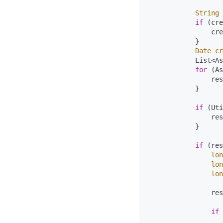
String
if
 (cre
                cre
            }

Date
cr
            List<As
for
 (As
                res
            }

if
 (Uti
                res
            }

if
 (res
lon
lon
lon
                res
if
 
                   