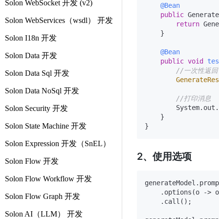
Solon WebSocket 开发 (v2)
@Bean
public
 Generate
Solon WebServices（wsdl） 开发
return
 Gene
    }

Solon I18n 开发
@Bean
Solon Data 开发
public
void
tes
//一次性返回
Solon Data Sql 开发
GenerateRes
Solon Data NoSql 开发
//打印消息
        System.out.
Solon Security 开发
    }

Solon State Machine 开发
Solon Expression 开发（SnEL）
2、使用选项
Solon Flow 开发
Solon Flow Workflow 开发
generateModel.promp
    .options(o -> o
Solon Flow Graph 开发
    .call();

Solon AI（LLM） 开发