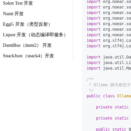
import
Solon Test 开发
import
import
Nami 开发
import
import
EggG 开发（类型反射）
import
Liquor 开发（动态编译即服务）
import
import
DamiBus（dami2） 开发
import
 org.slf4j.Lo
SnackJson（snack4）开发
import
import
import
 java.util.Ma
/**

 * Ollama 聊天模型方
 */
public
class
Ollama
private
static
private
static
public
static
 O