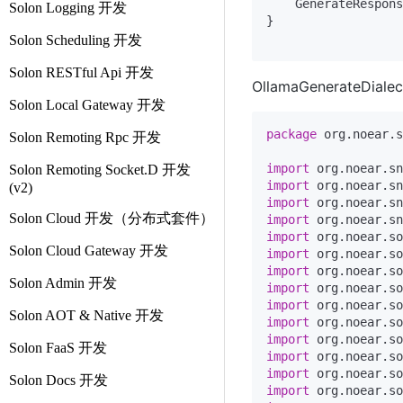
    GenerateRespons
Solon Logging 开发
}

Solon Scheduling 开发
Solon RESTful Api 开发
OllamaGenerateDia
Solon Local Gateway 开发
package
 org.noear.s
Solon Remoting Rpc 开发
import
Solon Remoting Socket.D 开发
import
(v2)
import
Solon Cloud 开发（分布式套件）
import
import
Solon Cloud Gateway 开发
import
import
Solon Admin 开发
import
import
Solon AOT & Native 开发
import
import
Solon FaaS 开发
import
import
Solon Docs 开发
import