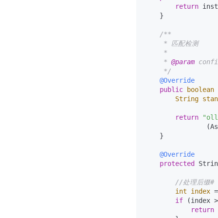
return
 inst
    }

/**

     * 匹配检测

     *

     * 
@param
 conf
     */
@Override
public
boolean
String
stan
return
"oll
                (As
    }

@Override
protected
 Strin
//处理后缀#
int
index
=
if
 (index >
return
 