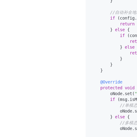
        }

//自动补全地
if
 (config.
return
 
        } 
else
 {

if
 (con
ret
            } 
else
 
ret
            }

        }

    }

@Override
protected
void
        oNode.set(
"
if
 (msg.isM
//单模
            oNode.s
        } 
else
 {

//多模
            oNode.s