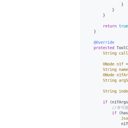
                }

            }

        }

return
true
    }

@Override
protected
 ToolC
String
call
ONode
n1f
=
String
name
ONode
n1fAr
String
argS
String
inde
if
 (n1fArgs
//有可
if
 (has
Jso
                n1f