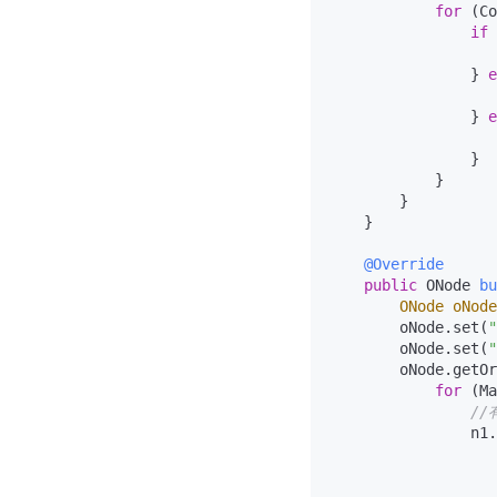
for
 (Co
if
 
                   
                } 
e
                   
                } 
e
                   
                }

            }

        }

    }

@Override
public
 ONode 
bu
ONode
oNode
        oNode.set(
"
        oNode.set(
"
        oNode.getOr
for
 (Ma
/
                n1.
                   
                   
                   