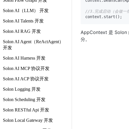
Solon Flow Graph 开发
context.beanScan(Ap
Solon AI（LLM） 开发
//3.完成启动（会做一
Solon AI Talents 开发
Solon AI RAG 开发
AppContext 是 
分。
Solon AI Agent（ReActAgent）
开发
Solon AI Harness 开发
Solon AI MCP 协议开发
Solon AI ACP 协议开发
Solon Logging 开发
Solon Scheduling 开发
Solon RESTful Api 开发
Solon Local Gateway 开发