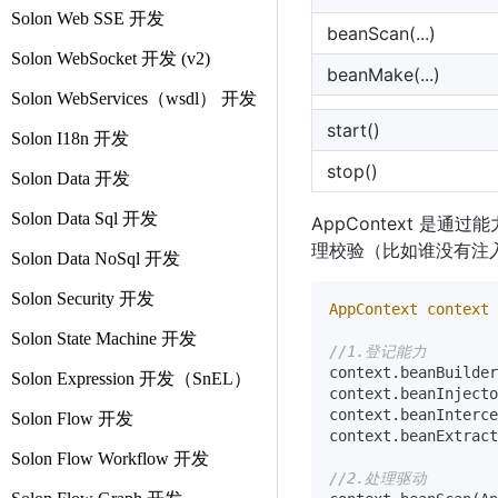
Solon Web SSE 开发
beanScan(...)
Solon WebSocket 开发 (v2)
beanMake(...)
Solon WebServices（wsdl） 开发
start()
Solon I18n 开发
stop()
Solon Data 开发
Solon Data Sql 开发
AppContext 
理校验（比如谁没有注
Solon Data NoSql 开发
Solon Security 开发
AppContext
context
Solon State Machine 开发
//1.登记能力
context.beanBuilder
Solon Expression 开发（SnEL）
context.beanInjecto
context.beanInterce
Solon Flow 开发
context.beanExtract
Solon Flow Workflow 开发
//2.处理驱动