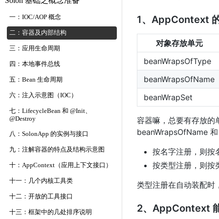
Solon 基础之概念准备
一：IOC/AOP 概念
1、AppCont
二：容器及内部结构
对象存放单元
三：应用生命周期
beanWrapsOfType
四：本地事件总线
beanWrapsOfName
五：Bean 生命周期
六：注入示意图（IOC）
beanWrapSet
七：LifecycleBean 和 @Init、
@Destroy
容器嘛，总要有存放的单
beanWrapsOfName 和
八：SolonApp 的实例与接口
九：注解容器的特点及结构示意图
按名字注册，则按
按类型注册，则按
十：AppContext（应用上下文接口）
十一：几个内核工具类
类型注册在自动装配时，
十二：开放的工具接口
2、AppCont
十三：框架中的几处排序说明