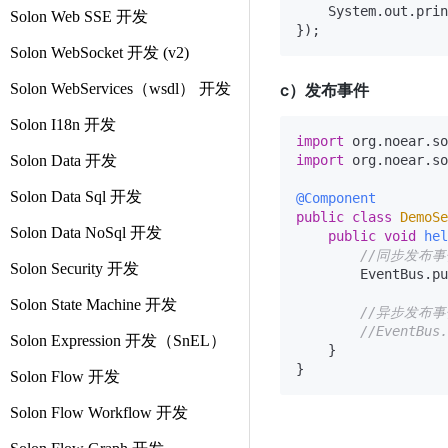
    System.out.prin
Solon Web SSE 开发
Solon WebSocket 开发 (v2)
Solon WebServices（wsdl） 开发
c）发布事件
Solon I18n 开发
import
Solon Data 开发
import
 org.noear.so
Solon Data Sql 开发
@Component
public
class
DemoSe
Solon Data NoSql 开发
public
void
hel
//同步发布事
Solon Security 开发
        EventBus.pu
Solon State Machine 开发
//异步发布
//EventBus.
Solon Expression 开发（SnEL）
    }

Solon Flow 开发
Solon Flow Workflow 开发