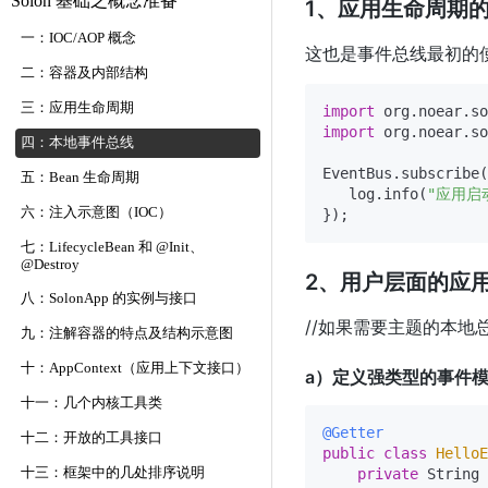
Solon 基础之概念准备
1、应用生命周期
一：IOC/AOP 概念
这也是事件总线最初的
二：容器及内部结构
三：应用生命周期
import
import
 org.noear.so
四：本地事件总线
EventBus.subscribe(
五：Bean 生命周期
   log.info(
"应用启
六：注入示意图（IOC）
七：LifecycleBean 和 @Init、
@Destroy
2、用户层面的应
八：SolonApp 的实例与接口
//如果需要主题的本地
九：注解容器的特点及结构示意图
十：AppContext（应用上下文接口）
a）定义强类型的事件
十一：几个内核工具类
@Getter
十二：开放的工具接口
public
class
HelloE
十三：框架中的几处排序说明
private
 String 