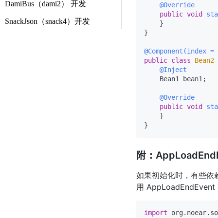
DamiBus（dami2） 开发
@Override
public
void
sta
SnackJson（snack4）开发
    }

}

@Component(index = 
public
class
Bean2
@Inject
    Bean1 bean1;

@Override
public
void
sta
    }

附：AppLoadEn
如果初始化时，有些依赖
用 AppLoadEndEven
import