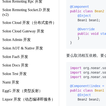
Solon Remoting Rpc 开发
@Component
Solon Remoting Socket.D 开发
public
class
Bean2
(v2)
@Inject
    Bean1 bean1;

Solon Cloud 开发（分布式套件）
@Override
Solon Cloud Gateway 开发
public
void
sta
    }

Solon Admin 开发
Solon AOT & Native 开发
要么取消相互依赖。要
Solon FaaS 开发
Solon Docs 开发
import
import
Solon Test 开发
import
 org.noear.so
Nami 开发
@Component(index = 
public
class
Bean1
EggG 开发（类型反射）
@Inject
Liquor 开发（动态编译即服务）
    Bean2 bean2;
