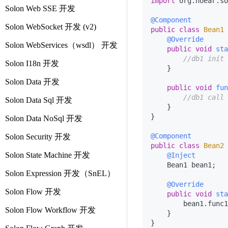
import
 org.noear.so
Solon Web SSE 开发
@Component
Solon WebSocket 开发 (v2)
public
class
Bean1
@Override
Solon WebServices（wsdl） 开发
public
void
sta
//db1 init 
Solon I18n 开发
    }

Solon Data 开发
public
void
fun
//db1 call
Solon Data Sql 开发
    }

}

Solon Data NoSql 开发
@Component
Solon Security 开发
public
class
Bean2
Solon State Machine 开发
@Inject
    Bean1 bean1;

Solon Expression 开发（SnEL）
@Override
Solon Flow 开发
public
void
sta
        bean1.func1
Solon Flow Workflow 开发
    }
