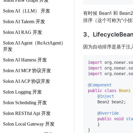
Solon Flow Graph 开发
Solon AI（LLM） 开发
有时候 Bean1 和 
排序（这个可称为"小技
Solon AI Talents 开发
Solon AI RAG 开发
3、Lifecycle
Solon AI Agent（ReActAgent）
因为自动排序是基于注
开发
Solon AI Harness 开发
import
import
Solon AI MCP 协议开发
import
 org.noear.so
Solon AI ACP 协议开发
@Component
public
class
Bean1
Solon Logging 开发
@Inject
    Bean2 bean2;

Solon Scheduling 开发
Solon RESTful Api 开发
@Override
public
void
sta
Solon Local Gateway 开发
    }

}
