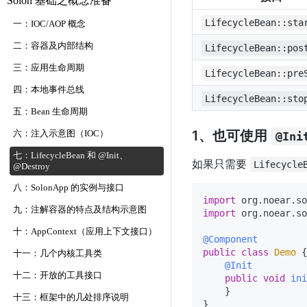
Solon 基础之概念准备
LifecycleBean::sta
一：IOC/AOP 概念
二：容器及内部结构
LifecycleBean::pos
三：应用生命周期
LifecycleBean::pre
四：本地事件总线
LifecycleBean::sto
五：Bean 生命周期
1、也可使用
六：注入示意图（IOC）
@Ini
七：LifecycleBean 和 @Init、
如果只需要
Lifecycle
@Destroy
八：SolonApp 的实例与接口
import
九：注解容器的特点及结构示意图
import
 org.noear.so
十：AppContext（应用上下文接口）
@Component
public
class
Demo
 {

十一：几个内核工具类
@Init
十二：开放的工具接口
public
void
ini
    }

十三：框架中的几处排序说明