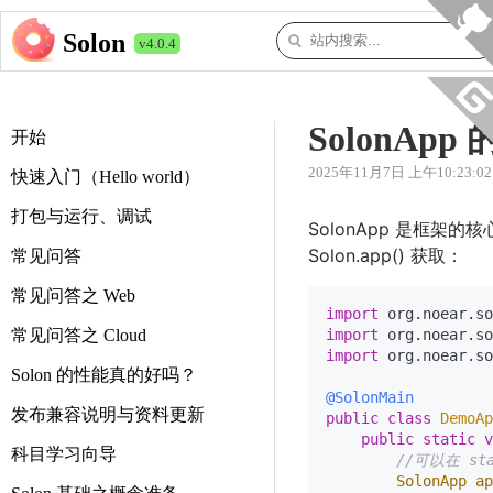
Solon
v4.0.4
SolonAp
开始
2025年11月7日 上午10:23:02
快速入门（Hello world）
打包与运行、调试
SolonApp 是框架的核
Solon.app() 获取：
常见问答
常见问答之 Web
import
常见问答之 Cloud
import
import
 org.noear.so
Solon 的性能真的好吗？
@SolonMain
发布兼容说明与资料更新
public
class
DemoAp
public
static
v
科目学习向导
//可以在 st
SolonApp
ap