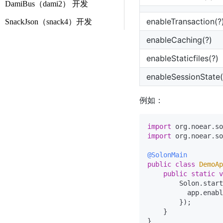
DamiBus（dami2） 开发
enableTransaction(?
SnackJson（snack4）开发
enableCaching(?)
enableStaticfiles(?)
enableSessionState(
例如：
import
import
 org.noear.so
@SolonMain
public
class
DemoAp
public
static
v
        Solon.start
          app.enabl
        });

    }
