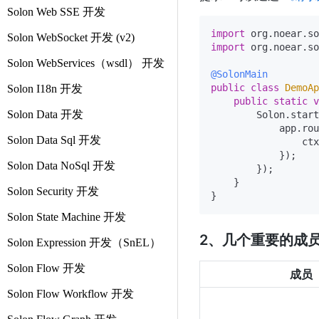
Solon Web SSE 开发
import
Solon WebSocket 开发 (v2)
import
 org.noear.so
Solon WebServices（wsdl） 开发
@SolonMain
public
class
DemoAp
Solon I18n 开发
public
static
v
Solon Data 开发
        Solon.start
            app.rou
Solon Data Sql 开发
                ctx
            });

Solon Data NoSql 开发
        });

    }

Solon Security 开发
Solon State Machine 开发
2、几个重要的成
Solon Expression 开发（SnEL）
Solon Flow 开发
成员
Solon Flow Workflow 开发