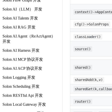
Solon Flow Graph 开发
Solon AI（LLM） 开发
context()->AppCont
Solon AI Talents 开发
cfg()->SolonProps
Solon AI RAG 开发
Solon AI Agent（ReActAgent）
classLoader()
开发
source()
Solon AI Harness 开发
Solon AI MCP 协议开发
shared()
Solon AI ACP 协议开发
Solon Logging 开发
sharedAdd(k,v)
Solon Scheduling 开发
sharedGet(k,callba
Solon RESTful Api 开发
router()
Solon Local Gateway 开发