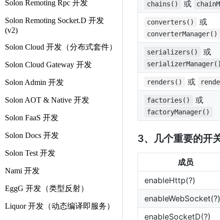
Solon Remoting Rpc 开发
或
chains()
chain
Solon Remoting Socket.D 开发
或
converters()
(v2)
converterManager()
Solon Cloud 开发（分布式套件）
或
serializers()
serializerManager(
Solon Cloud Gateway 开发
或
Solon Admin 开发
renders()
rend
或
Solon AOT & Native 开发
factories()
factoryManager()
Solon FaaS 开发
Solon Docs 开发
3、几个重要的开
Solon Test 开发
成员
Nami 开发
enableHttp(?)
EggG 开发（类型反射）
enableWebSocket(?
Liquor 开发（动态编译即服务）
enableSocketD(?)