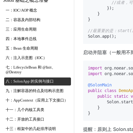
Solon 基础之概念准备
//或者，
        });

一：IOC/AOP 概念
    }

}

二：容器及内部结构
三：应用生命周期
//最重要的是：star
四：本地事件总线
五：Bean 生命周期
启动并阻塞（一般用不
六：注入示意图（IOC）
七：LifecycleBean 和 @Init、
import
@Destroy
import
 org.noear.so
八：SolonApp 的实例与接口
@SolonMain
public
class
DemoAp
九：注解容器的特点及结构示意图
public
static
v
十：AppContext（应用上下文接口）
        Solon.start
    }

十一：几个内核工具类
十二：开放的工具接口
提醒：原则上 Solon.s
十三：框架中的几处排序说明