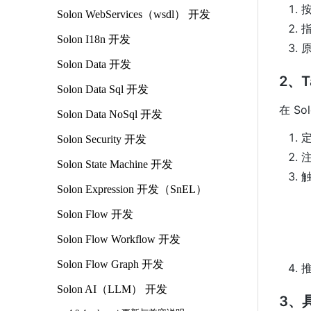
Solon WebServices（wsdl） 开发
指
Solon I18n 开发
原
Solon Data 开发
2、T
Solon Data Sql 开发
在 S
Solon Data NoSql 开发
定
Solon Security 开发
注
Solon State Machine 开发
触
Solon Expression 开发（SnEL）
Solon Flow 开发
Solon Flow Workflow 开发
Solon Flow Graph 开发
Solon AI（LLM） 开发
3、具