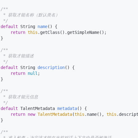
/**

   * 获取才能名称（默认类名）

  */
default
 String 
name
()
 {

return
this
.getClass().getSimpleName();

}

/**

  * 获取才能描述

  */
default
 String 
description
()
 {

return
null
;

}

/**

   * 获取才能元信息

  */
default
 TalentMetadata 
metadata
()
 {

return
new
TalentMetadata
(
this
.name(), 
this
.descript
}

/**

   * 准入检查：决定该才能在当前对话上下文中是否被激活
