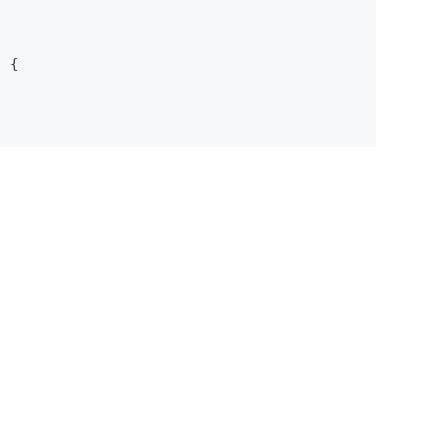
)
 {
