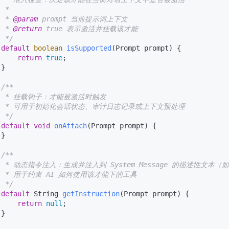
 *

  * 
@param
 prompt 当前提示词上下文

  * 
@return
 true 表示激活并挂载该才能

  */
default
boolean
isSupported
(Prompt prompt)
 {

return
true
;

}

/**

   * 挂载钩子：才能被激活时触发

   * 可用于初始化会话状态、审计日志记录或上下文预处理

  */
default
void
onAttach
(Prompt prompt)
 {

}

/**

   * 动态指令注入：生成并注入到 System Message 的描述性文本
   * 用于约束 AI 如何使用该才能下的工具

  */
default
 String 
getInstruction
(Prompt prompt)
 {

return
null
;

}
