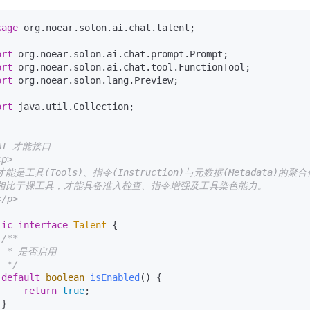
kage
 org.noear.solon.ai.chat.talent;

ort
ort
ort
 org.noear.solon.lang.Preview;

ort
 java.util.Collection;

AI 才能接口

p>

才能是工具(Tools)、指令(Instruction)与元数据(Metadata)的聚合
 相比于裸工具，才能具备准入检查、指令增强及工具染色能力。

/p>

lic
interface
Talent
 {

/**

  * 是否启用

  */
default
boolean
isEnabled
()
 {

return
true
;

}
