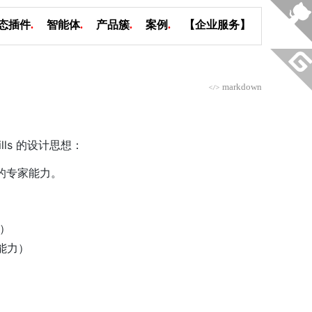
态插件
.
智能体
.
产品簇
.
案例
.
【企业服务】
markdown
</>
kills 的设计思想：
域的专家能力。
力）
的能力）