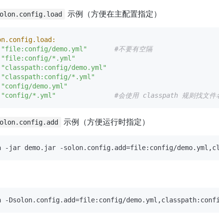
示例（方便在主配置指定）
olon.config.load
on.config.load:
"file:config/demo.yml"
#不要有空隔
"file:config/*.yml"
"classpath:config/demo.yml"
"classpath:config/*.yml"
"config/demo.yml"
"config/*.yml"
#会使用 classpath 规则找
示例（方便运行时指定）
olon.config.add