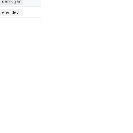
 demo.jar
.env=dev'