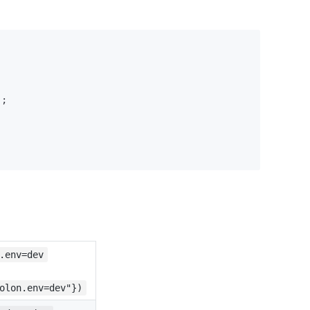
;

.env=dev
olon.env=dev"})