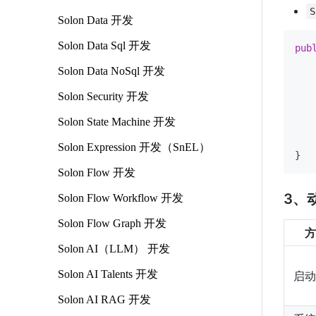
S
Solon Data 开发
Solon Data Sql 开发
pub
Solon Data NoSql 开发
   
   
Solon Security 开发
   
   
Solon State Machine 开发
    
    
Solon Expression 开发（SnEL）
Solon Flow 开发
3、
Solon Flow Workflow 开发
Solon Flow Graph 开发
方
Solon AI（LLM） 开发
Solon AI Talents 开发
启动
Solon AI RAG 开发