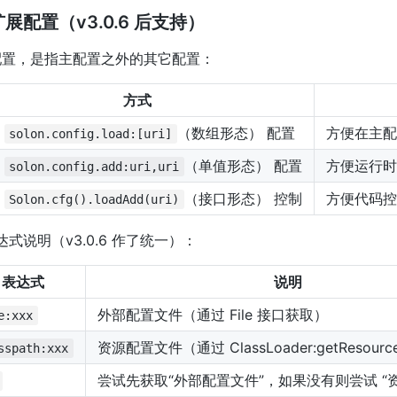
扩展配置（v3.0.6 后支持）
配置，是指主配置之外的其它配置：
方式
过
（数组形态） 配置
方便在主配
solon.config.load:[uri]
过
（单值形态） 配置
方便运行时
solon.config.add:uri,uri
过
（接口形态） 控制
方便代码控
Solon.cfg().loadAdd(uri)
 表达式说明（v3.0.6 作了统一）：
表达式
说明
外部配置文件（通过 File 接口获取）
e:xxx
资源配置文件（通过 ClassLoader:getResou
sspath:xxx
尝试先获取“外部配置文件”，如果没有则尝试 “