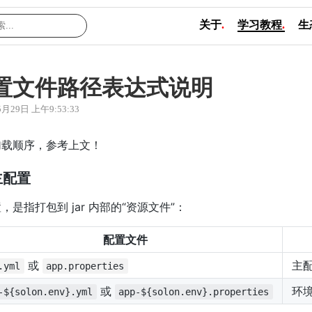
关于
.
学习教程
.
生
置文件路径表达式说明
5月29日 上午9:53:33
加载顺序，参考上文！
主配置
，是指打包到 jar 内部的“资源文件”：
配置文件
或
主
.yml
app.properties
或
环
-${solon.env}.yml
app-${solon.env}.properties