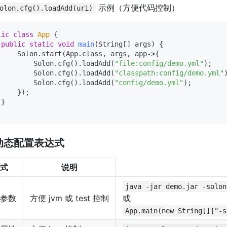
示例（方便代码控制）
olon.cfg().loadAdd(uri)
lic
class
App
 {

public
static
void
main
(String[] args)
 {

     Solon.start(App.class, args, app->{

         Solon.cfg().loadAdd(
"file:config/demo.yml"
);

         Solon.cfg().loadAdd(
"classpath:config/demo.yml"
)
         Solon.cfg().loadAdd(
"config/demo.yml"
);

    });

}

动态配置表达式
式
说明
java -jar demo.jar -solon
参数
方便 jvm 或 test 控制
或
App.main(new String[]{"-s