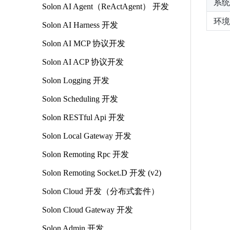
系统
Solon AI Agent（ReActAgent） 开发
环境
Solon AI Harness 开发
Solon AI MCP 协议开发
Solon AI ACP 协议开发
Solon Logging 开发
Solon Scheduling 开发
Solon RESTful Api 开发
Solon Local Gateway 开发
Solon Remoting Rpc 开发
Solon Remoting Socket.D 开发 (v2)
Solon Cloud 开发（分布式套件）
Solon Cloud Gateway 开发
Solon Admin 开发