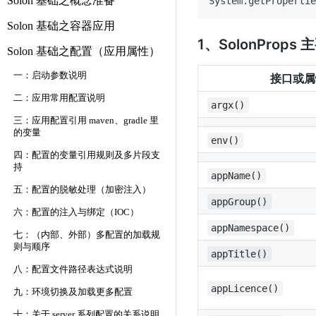
Solon 基础之概念准备
System.getPropertie
Solon 基础之容器应用
1、SolonProp
Solon 基础之配置（应用属性）
一：启动参数说明
接口或属
二：应用常用配置说明
argx()
三：应用配置引用 maven、gradle 里
的变量
env()
四：配置的变量引用规则及多片段支
持
appName()
五：配置的脱敏处理（加密注入）
appGroup()
六：配置的注入与绑定（IOC）
appNamespace()
七：（内部、外部）多配置的加载规
则与顺序
appTitle()
八：配置文件路径表达式说明
appLicence()
九：环境切换及加载更多配置
十：关于 server 系列配置的关系说明