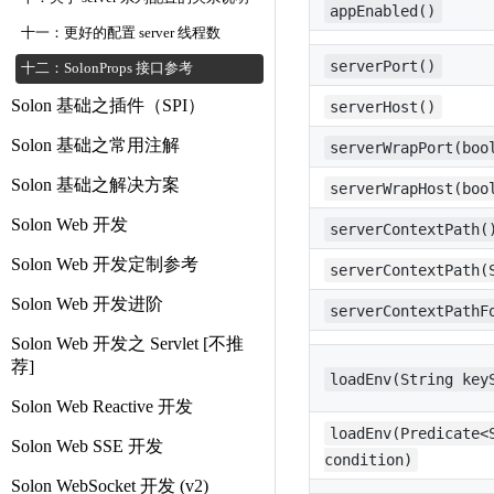
appEnabled()
十一：更好的配置 server 线程数
serverPort()
十二：SolonProps 接口参考
Solon 基础之插件（SPI）
serverHost()
Solon 基础之常用注解
serverWrapPort(boo
Solon 基础之解决方案
serverWrapHost(boo
Solon Web 开发
serverContextPath(
Solon Web 开发定制参考
serverContextPath(
Solon Web 开发进阶
serverContextPathF
Solon Web 开发之 Servlet [不推
荐]
loadEnv(String key
Solon Web Reactive 开发
loadEnv(Predicate<
Solon Web SSE 开发
condition)
Solon WebSocket 开发 (v2)