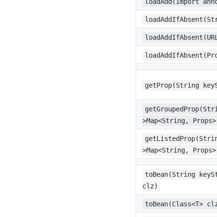
loadAdd(Import ann
loadAddIfAbsent(St
loadAddIfAbsent(UR
loadAddIfAbsent(Pr
getProp(String key
getGroupedProp(Str
>Map<String, Props>
getListedProp(Stri
>Map<String, Props>
toBean(String keyS
clz)
toBean(Class<T> cl