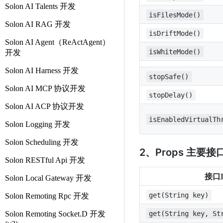
Solon AI Talents 开发
isFilesMode()
Solon AI RAG 开发
isDriftMode()
Solon AI Agent（ReActAgent）
isWhiteMode()
开发
Solon AI Harness 开发
stopSafe()
Solon AI MCP 协议开发
stopDelay()
Solon AI ACP 协议开发
isEnabledVirtualTh
Solon Logging 开发
Solon Scheduling 开发
2、Props 主要接
Solon RESTful Api 开发
接口
Solon Local Gateway 开发
get(String key)
Solon Remoting Rpc 开发
Solon Remoting Socket.D 开发
get(String key, St