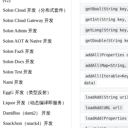
(v2)
getBool(String key
Solon Cloud 开发（分布式套件）
getInt(String key,
Solon Cloud Gateway 开发
getLong(String key
Solon Admin 开发
getDouble(String k
Solon AOT & Native 开发
Solon FaaS 开发
addAll(Properties 
Solon Docs 开发
addAll(Map<String,
Solon Test 开发
addAll(Iterable<Ke
Nami 开发
data)
EggG 开发（类型反射）
loadAdd(String uri
Liquor 开发（动态编译即服务）
loadAdd(URL url)
DamiBus（dami2） 开发
loadAdd(Properties
SnackJson（snack4）开发