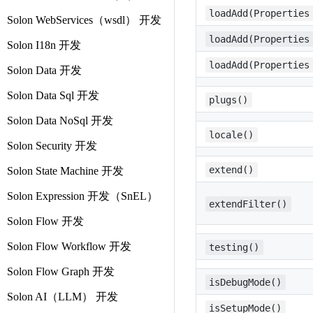
loadAdd(Properties
Solon WebServices（wsdl） 开发
loadAdd(Properties
Solon I18n 开发
loadAdd(Properties
Solon Data 开发
Solon Data Sql 开发
plugs()
Solon Data NoSql 开发
locale()
Solon Security 开发
extend()
Solon State Machine 开发
Solon Expression 开发（SnEL）
extendFilter()
Solon Flow 开发
Solon Flow Workflow 开发
testing()
Solon Flow Graph 开发
isDebugMode()
Solon AI（LLM） 开发
isSetupMode()