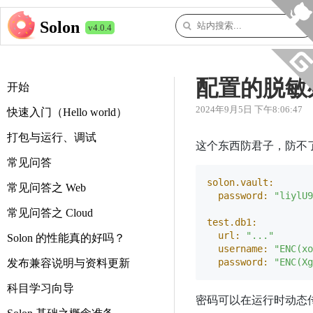
Solon
v4.0.4
配置的脱敏
开始
2024年9月5日 下午8:06:47
快速入门（Hello world）
打包与运行、调试
这个东西防君子，防不
常见问答
solon.vault:
常见问答之 Web
password:
"liylU9
常见问答之 Cloud
test.db1:
url:
"..."
Solon 的性能真的好吗？
username:
"ENC(xo
password:
"ENC(Xg
发布兼容说明与资料更新
科目学习向导
密码可以在运行时动态