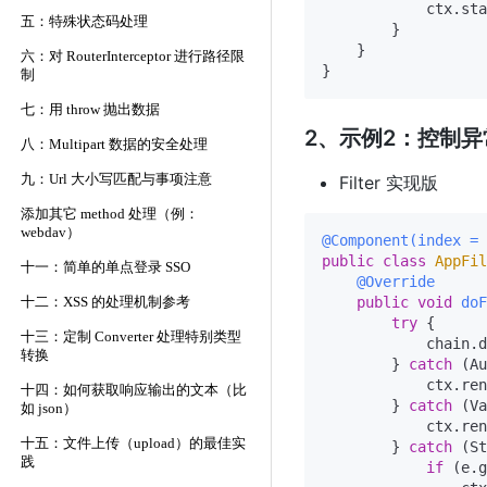
            ctx.sta
五：特殊状态码处理
        }

    }

六：对 RouterInterceptor 进行路径限
制
七：用 throw 抛出数据
2、示例2：控制异
八：Multipart 数据的安全处理
九：Url 大小写匹配与事项注意
Filter 实现版
添加其它 method 处理（例：
webdav）
@Component(index = 
public
class
AppFil
十一：简单的单点登录 SSO
@Override
public
void
doF
十二：XSS 的处理机制参考
try
 {

十三：定制 Converter 处理特别类型
            chain.d
转换
        } 
catch
 (Au
            ctx.ren
十四：如何获取响应输出的文本（比
        } 
catch
 (Va
如 json）
            ctx.ren
十五：文件上传（upload）的最佳实
        } 
catch
 (St
践
if
 (e.g