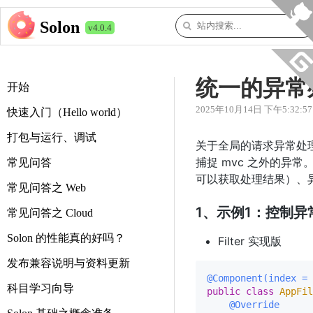
Solon
v4.0.4
统一的异常
开始
2025年10月14日 下午5:32:57
快速入门（Hello world）
打包与运行、调试
关于全局的请求异常处
捕捉 mvc 之外的异常
常见问答
可以获取处理结果）、
常见问答之 Web
1、示例1：控制
常见问答之 Cloud
Solon 的性能真的好吗？
Filter 实现版
发布兼容说明与资料更新
@Component(index = 
科目学习向导
public
class
AppFil
@Override