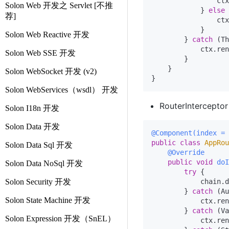
                ctx
Solon Web 开发之 Servlet [不推
            } 
else
 
荐]
                ctx
            }

Solon Web Reactive 开发
        } 
catch
 (Th
            ctx.ren
Solon Web SSE 开发
        }

    }

Solon WebSocket 开发 (v2)
Solon WebServices（wsdl） 开发
RouterInter
Solon I18n 开发
Solon Data 开发
@Component(index = 
public
class
AppRou
Solon Data Sql 开发
@Override
public
void
doI
Solon Data NoSql 开发
try
 {

Solon Security 开发
            chain.d
        } 
catch
 (Au
Solon State Machine 开发
            ctx.ren
        } 
catch
 (Va
Solon Expression 开发（SnEL）
            ctx.ren