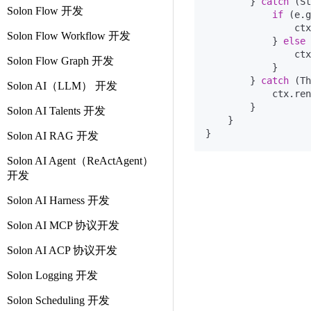
        } 
catch
 (St
Solon Flow 开发
if
 (e.g
                ctx
Solon Flow Workflow 开发
            } 
else
 
                ctx
Solon Flow Graph 开发
            }

        } 
catch
 (Th
Solon AI（LLM） 开发
            ctx.ren
        }

Solon AI Talents 开发
    }

Solon AI RAG 开发
Solon AI Agent（ReActAgent）
开发
Solon AI Harness 开发
Solon AI MCP 协议开发
Solon AI ACP 协议开发
Solon Logging 开发
Solon Scheduling 开发