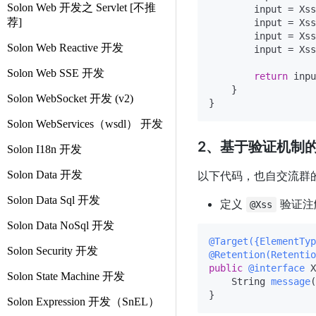
Solon Web 开发之 Servlet [不推
        input = Xss
荐]
        input = Xss
        input = Xss
Solon Web Reactive 开发
        input = Xss
Solon Web SSE 开发
return
 inpu
    }

Solon WebSocket 开发 (v2)
Solon WebServices（wsdl） 开发
2、基于验证机制
Solon I18n 开发
Solon Data 开发
以下代码，也自交流群
Solon Data Sql 开发
定义
验证注
@Xss
Solon Data NoSql 开发
@Target({ElementTyp
Solon Security 开发
@Retention(Retentio
public
@interface
 X
Solon State Machine 开发
    String 
message
(
Solon Expression 开发（SnEL）