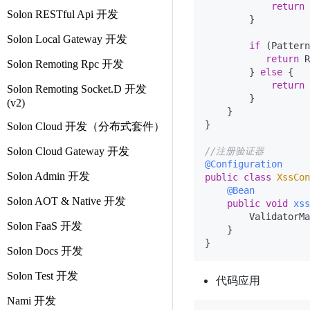
return
 
Solon RESTful Api 开发
        }

Solon Local Gateway 开发
if
 (Pattern
return
 R
Solon Remoting Rpc 开发
        } 
else
 {

return
 
Solon Remoting Socket.D 开发
        }

(v2)
    }

}

Solon Cloud 开发（分布式套件）
Solon Cloud Gateway 开发
//注册验证器
@Configuration
Solon Admin 开发
public
class
XssCon
@Bean
Solon AOT & Native 开发
public
void
xss
        ValidatorMa
Solon FaaS 开发
    }

Solon Docs 开发
Solon Test 开发
代码应用
Nami 开发