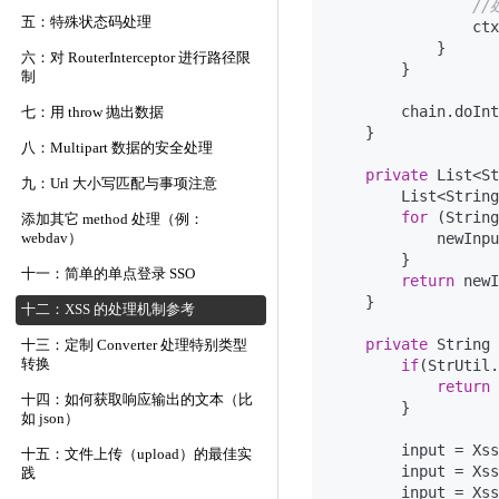
//
五：特殊状态码处理
                ctx
            }

六：对 RouterInterceptor 进行路径限
        }

制
        chain.doInt
七：用 throw 抛出数据
    }

八：Multipart 数据的安全处理
private
 List<St
九：Url 大小写匹配与事项注意
        List<String
for
 (String
添加其它 method 处理（例：
            newInpu
webdav）
        }

十一：简单的单点登录 SSO
return
 newI
    }

十二：XSS 的处理机制参考
private
 String 
十三：定制 Converter 处理特别类型
转换
if
(StrUtil.
return
 
十四：如何获取响应输出的文本（比
        }

如 json）
        input = Xss
十五：文件上传（upload）的最佳实
        input = Xss
践
        input = Xss