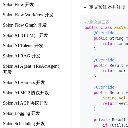
Solon Flow 开发
定义验证器并注册
Solon Flow Workflow 开发
//定义验证器
Solon Flow Graph 开发
public
class
XssVal
@Override
Solon AI（LLM） 开发
public
 String 
m
return
 anno
Solon AI Talents 开发
    }

Solon AI RAG 开发
@Override
public
 Result 
v
Solon AI Agent（ReActAgent）
return
 veri
开发
    }

Solon AI Harness 开发
@Override
Solon AI MCP 协议开发
public
 Result 
v
String
val
Solon AI ACP 协议开发
return
 veri
    }

Solon Logging 开发
private
 Result 
Solon Scheduling 开发
if
 (Utils.i