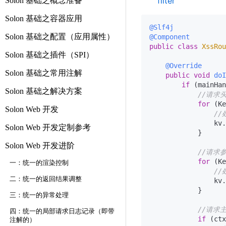
filter
Solon 基础之概念准备
Solon 基础之容器应用
@Slf4j
Solon 基础之配置（应用属性）
@Component
public
class
XssRou
Solon 基础之插件（SPI）
@Override
Solon 基础之常用注解
public
void
doI
if
 (mainHan
Solon 基础之解决方案
//请求
for
 (Ke
Solon Web 开发
//
                kv.
Solon Web 开发定制参考
            }

Solon Web 开发进阶
//请求
for
 (Ke
一：统一的渲染控制
//
二：统一的返回结果调整
                kv.
            }

三：统一的异常处理
//请求
四：统一的局部请求日志记录（即带
if
 (ctx
注解的）