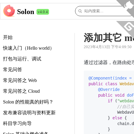
Solon
v4.0.4
添加其它 me
开始
2023年4月13日 下午4:09:50
快速入门（Hello world）
打包与运行、调试
通过过滤器，在路由处
常见问答
@Component(index = 
常见问答之 Web
public
class
Webdav
@Override
常见问答之 Cloud
public
void
doF
if
 (
"webdav
Solon 的性能真的好吗？
//自己
            WebdavU
发布兼容说明与资料更新
        } 
else
 {

科目学习向导
            chain.d
        }
