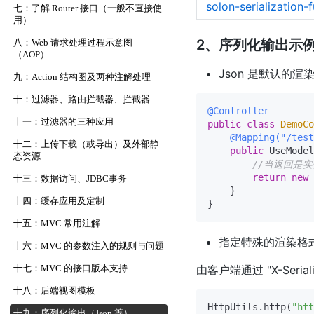
solon-serialization-f
七：了解 Router 接口（一般不直接使
用）
2、序列化输出示
八：Web 请求处理过程示意图
（AOP）
Json 是默认的渲
九：Action 结构图及两种注解处理
十：过滤器、路由拦截器、拦截器
@Controller
十一：过滤器的三种应用
public
class
DemoCo
@Mapping("/test
十二：上传下载（或导出）及外部静
public
 UseModel
态资源
//当返回是实
return
new
十三：数据访问、JDBC事务
    }

十四：缓存应用及定制
十五：MVC 常用注解
指定特殊的渲染格
十六：MVC 的参数注入的规则与问题
由客户端通过 "X-Seri
十七：MVC 的接口版本支持
十八：后端视图模板
HttpUtils.http(
"htt
十九：序列化输出（Json 等）