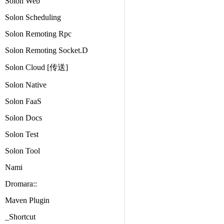
Solon Web
Solon Scheduling
Solon Remoting Rpc
Solon Remoting Socket.D
Solon Cloud [传送]
Solon Native
Solon FaaS
Solon Docs
Solon Test
Solon Tool
Nami
Dromara::
Maven Plugin
_Shortcut