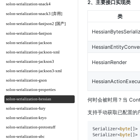
2、主要接口实现类
solon-serialization-snack4
solon-serialization-snack3 [弃用]
类
solon-serialization-fastjson2 [国产]
HessianBytesSeriali
solon-serialization-fastjson
solon-serialization-jackson
HessianEntityConve
solon-serialization-jackson-xml
HessianRender
solon-serialization-jackson3
solon-serialization-jackson3-xml
solon-serialization-gson
HessianActionExecu
solon-serialization-properties
何时会被时用？当 Content
solon-serialization-hessian
solon-serialization-fury
支持手动获取已配置的
solon-serialization-kryo
solon-serialization-protostuff
Serializer<
byte
[]> 
Serializer<
byte
solon-serialization-abc