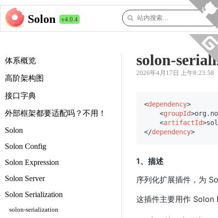
Solon
v4.0.4
solon-serial
体系概览
2026年4月17日 上午8:23:58
高阶架构图
接口字典
<
dependency
>
外部框架都要适配吗？不用！
<
groupId
>
org.no
<
artifactId
>
sol
Solon
</
dependency
>
Solon Config
1、描述
Solon Expression
Solon Server
序列化扩展插件，为 Solon S
Solon Serialization
这插件主要用作 Solon
solon-serialization