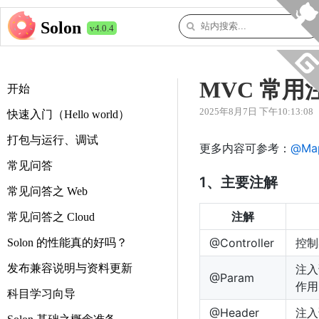
Solon
v4.0.4
MVC 常用
开始
2025年8月7日 下午10:13:08
快速入门（Hello world）
打包与运行、调试
更多内容可参考：
@Ma
常见问答
1、主要注解
常见问答之 Web
注解
常见问答之 Cloud
@Controller
控制
Solon 的性能真的好吗？
发布兼容说明与资料更新
注入
@Param
作用
科目学习向导
@Header
注入请