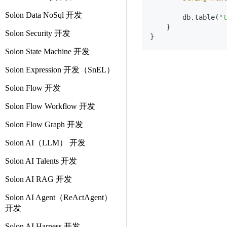
Solon Data NoSql 开发
        db.table(
"t
    }

Solon Security 开发
Solon State Machine 开发
Solon Expression 开发（SnEL）
Solon Flow 开发
Solon Flow Workflow 开发
Solon Flow Graph 开发
Solon AI（LLM） 开发
Solon AI Talents 开发
Solon AI RAG 开发
Solon AI Agent（ReActAgent）
开发
Solon AI Harness 开发