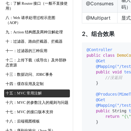
输入
@Consumes
七：了解 Router 接口（一般不直接使
码）
用）
@Multipart
显式声
八：Web 请求处理过程示意图
（AOP）
九：Action 结构图及两种注解处理
2、组合效果
十：过滤器、路由拦截器、拦截器
@Controller
十一：过滤器的三种应用
public
class
DemoCo
十二：上传下载（或导出）及外部静
@Get
态资源
@Mapping("/test
public
void
tes
十三：数据访问、JDBC事务
//没返回
    }

十四：缓存应用及定制
十五：MVC 常用注解
@Produces(MimeT
@Get
十六：MVC 的参数注入的规则与问题
@Mapping("/test
public
 String 
t
十七：MVC 的接口版本支持
return
"{\
十八：后端视图模板
    }

十九：序列化输出（Json 等）