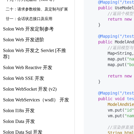
@Mapping("/test
public
 UseModel
二十：请求参数校验、及定制与扩展
//返回个模型
廿一：会话状态接口及应用
return
new
    }

Solon Web 开发定制参考
@Mapping("/tes
Solon Web 开发进阶
public
 ModelAnd
//返回模型
Solon Web 开发之 Servlet [不推
        Map<String,
荐]
        map.put(
"na
        map.put(
"bo
Solon Web Reactive 开发
return
new
Solon Web SSE 开发
    }

Solon WebSocket 开发 (v2)
@Mapping("/test
public
void
tes
Solon WebServices（wsdl） 开发
ModelAndVie
        vm.put(
"id"
Solon I18n 开发
        vm.put(
"nam
Solon Data 开发
//渲染拼直
Solon Data Sql 开发
String
html