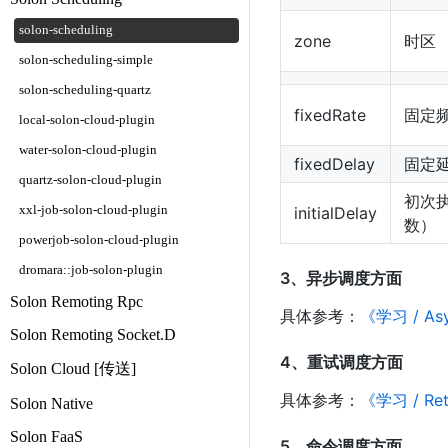
solon-scheduling
zone
时区
solon-scheduling-simple
solon-scheduling-quartz
fixedRate
固定
local-solon-cloud-plugin
water-solon-cloud-plugin
fixedDelay
固定
quartz-solon-cloud-plugin
初次
xxl-job-solon-cloud-plugin
initialDelay
数）
powerjob-solon-cloud-plugin
dromara::job-solon-plugin
3、异步调度方面
Solon Remoting Rpc
具体参考：
《学习 / A
Solon Remoting Socket.D
4、重试调度方面
Solon Cloud [传送]
具体参考：
《学习 / R
Solon Native
Solon FaaS
5、命令调度方面