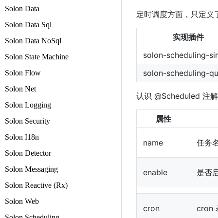
Solon Data
定时调度方面，只定义
Solon Data Sql
实现插件
Solon Data NoSql
solon-scheduling-si
Solon State Machine
solon-scheduling-qu
Solon Flow
Solon Net
认识 @Scheduled 
Solon Logging
属性
Solon Security
Solon I18n
name
任务
Solon Detector
Solon Messaging
enable
是否
Solon Reactive (Rx)
Solon Web
cron
cro
Solon Scheduling