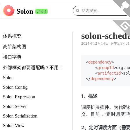
Solon
v4.0.4
solon-sched
体系概览
2024年12月14日 下午5:37:51
高阶架构图
接口字典
<
dependency
>
外部框架都要适配吗？不用！
<
groupId
>
org.no
<
artifactId
>
sol
Solon
</
dependency
>
Solon Config
1、描述
Solon Expression
Solon Server
调度扩展插件。为代码执
义。目前，“定时调度”有 s
Solon Serialization
Solon View
2、定时调度方面（需