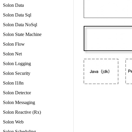
Solon Data
Solon Data Sql
Solon Data NoSql
Solon State Machine
Solon Flow
Solon Net
Solon Logging
Solon Security
Solon I18n
Solon Detector
Solon Messaging
Solon Reactive (Rx)
Solon Web
Solon Scheduling