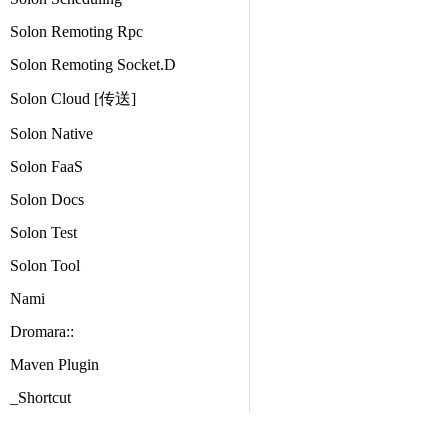
Solon Remoting Rpc
Solon Remoting Socket.D
Solon Cloud [传送]
Solon Native
Solon FaaS
Solon Docs
Solon Test
Solon Tool
Nami
Dromara::
Maven Plugin
_Shortcut