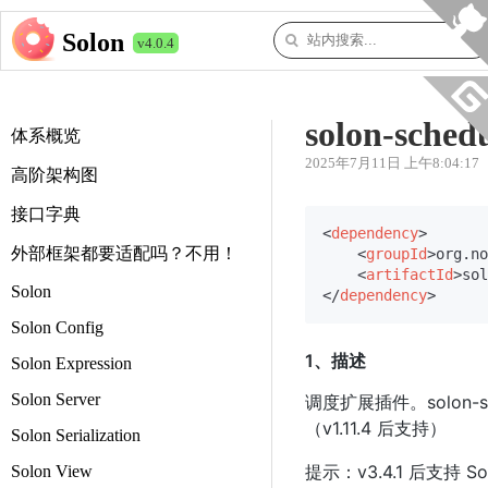
Solon
v4.0.4
solon-sched
体系概览
2025年7月11日 上午8:04:17
高阶架构图
接口字典
<
dependency
>
外部框架都要适配吗？不用！
<
groupId
>
org.no
<
artifactId
>
sol
Solon
</
dependency
>
Solon Config
1、描述
Solon Expression
Solon Server
调度扩展插件。solon-s
（v1.11.4 后支持）
Solon Serialization
提示：v3.4.1 后支持 Sol
Solon View