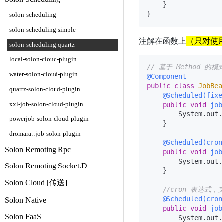
    }

solon-scheduling
solon-scheduling-simple
注解在函数上
（只对使用
solon-scheduling-quartz
local-solon-cloud-plugin
// 基于 Method 的模
water-solon-cloud-plugin
@Component
public
class
JobBea
quartz-solon-cloud-plugin
@Scheduled(fixe
xxl-job-solon-cloud-plugin
public
void
job
        System.out.
powerjob-solon-cloud-plugin
    }

dromara::job-solon-plugin
@Scheduled(cron
Solon Remoting Rpc
public
void
job
        System.out.
Solon Remoting Socket.D
    }

Solon Cloud [传送]
//cron 表达式
@Scheduled(cron
Solon Native
public
void
job
Solon FaaS
        System.out.