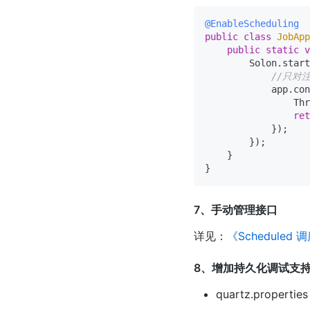
@EnableScheduling
public
class
JobApp
public
static
v
        Solon.start
//只对
            app.con
                Thr
ret
            });

        });

    }

7、手动管理接口
详见：
《Scheduled 
8、增加持久化调试支
quartz.proper