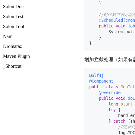
    }

Solon Docs
//时区独立表示的
Solon Test
@Scheduled(cron
public
void
job
Solon Tool
        System.out.
Nami
    }

Dromara::
Maven Plugin
增加拦截处理（如果有需要
_Shortcut
@Slf4j
@Component
public
class
JobInt
@Override
public
void
doI
long
start
try
 {

            handler
        } 
catch
 (Th
//记录
            TagsMDC