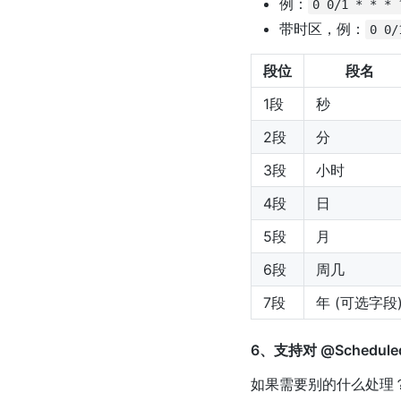
例：
0 0/1 * * * 
带时区，例：
0 0/
段位
段名
1段
秒
2段
分
3段
小时
4段
日
5段
月
6段
周几
7段
年 (可选字段
6、支持对 @Schedu
如果需要别的什么处理