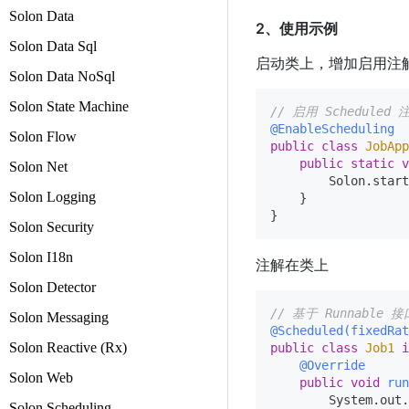
Solon Data
2、使用示例
Solon Data Sql
启动类上，增加启用注
Solon Data NoSql
Solon State Machine
// 启用 Scheduled
@EnableScheduling
Solon Flow
public
class
JobApp
public
static
v
Solon Net
        Solon.start
Solon Logging
    }

Solon Security
Solon I18n
注解在类上
Solon Detector
// 基于 Runnable 
Solon Messaging
@Scheduled(fixedRat
Solon Reactive (Rx)
public
class
Job1
i
@Override
Solon Web
public
void
run
        System.out.
Solon Scheduling