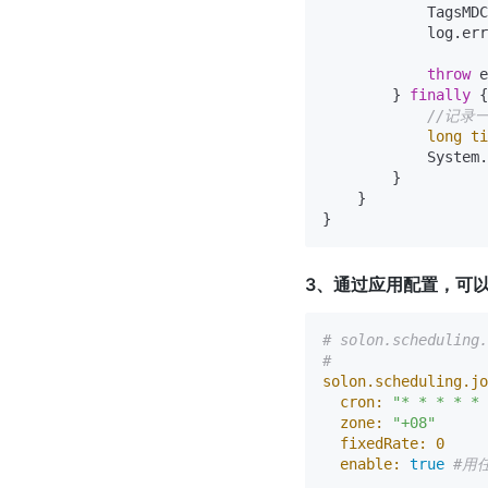
            TagsMDC
            log.err
throw
 e
        } 
finally
 {

//记录
long
ti
            System.
        }

    }

3、通过应用配置，可以
# solon.scheduli
#
solon.scheduling.jo
cron:
"* * * * * 
zone:
"+08"
fixedRate:
0
enable:
true
#用